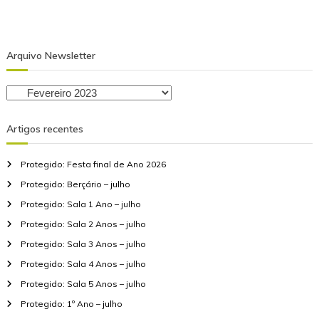
Arquivo Newsletter
A
r
q
Artigos recentes
u
i
Protegido: Festa final de Ano 2026
v
o
Protegido: Berçário – julho
N
Protegido: Sala 1 Ano – julho
e
Protegido: Sala 2 Anos – julho
w
Protegido: Sala 3 Anos – julho
s
l
Protegido: Sala 4 Anos – julho
e
Protegido: Sala 5 Anos – julho
t
Protegido: 1º Ano – julho
t