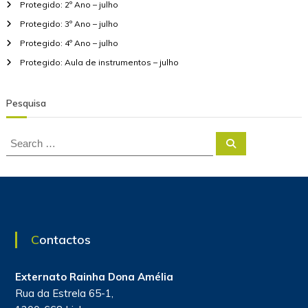
Protegido: 2º Ano – julho
e
r
Protegido: 3º Ano – julho
Protegido: 4º Ano – julho
Protegido: Aula de instrumentos – julho
Pesquisa
S
S
e
e
a
a
r
c
r
h
c
h
f
Contactos
o
r
:
Externato Rainha Dona Amélia
Rua da Estrela 65-1,