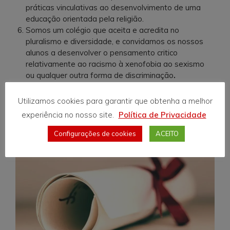
práticas vinculativas ao desenvolvimento de uma
educação orientada pela religião.
Somos um colégio que aceita e acredita no
pluralismo e diversidade, e convidamos os nossos
alunos a desenvolver o pensamento critico
relativamente ao racismo à xenofobia ao sexismo
ou qualquer outra forma de discriminação
.
Utilizamos cookies para garantir que obtenha a melhor
experiência no nosso site.
Política de Privacidade
Configurações de cookies
ACEITO