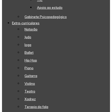
Apoio ao estudo
Gabinete Psicopedagógico
Extra-curriculares
Natação
Judo
Ioga
Ballet
Hip Hop
Piano
Guitarra
Violino
Teatro
Xadrez
Terapia da fala