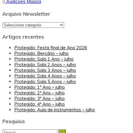
Audições Música
de
artigos
Arquivo Newsletter
Arquivo
Newsletter
Artigos recentes
Protegido: Festa final de Ano 2026
Protegido: Berçário – julho
Protegido: Sala 1 Ano – julho
Protegido: Sala 2 Anos – julho
Protegido: Sala 3 Anos – julho
Protegido: Sala 4 Anos – julho
Protegido: Sala 5 Anos – julho
Protegido: 1º Ano – julho
Protegido: 2º Ano – julho
Protegido: 3º Ano – julho
Protegido: 4º Ano – julho
Protegido: Aula de instrumentos – julho
Pesquisa
Search
Search