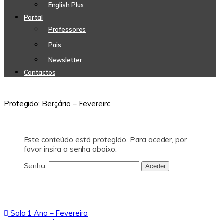
English Plus
Portal
Professores
Pais
Newsletter
Contactos
Protegido: Berçário – Fevereiro
Este conteúdo está protegido. Para aceder, por
favor insira a senha abaixo.
Senha:
Navegação
Sala 1 Ano – Fevereiro