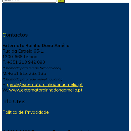
for:
Contactos
Externato Rainha Dona Amélia
Rua da Estrela 65-1,
1200-668 Lisboa
T. +351 213 942 090
(Chamada para a rede fixa nacional)
M. +351 912 232 135
(Chamada para rede móvel nacional)
E.
geral@externatorainhadonaamelia.pt
W.
www.externatorainhadonaamelia.pt
Info Uteis
Politica de Privacidade