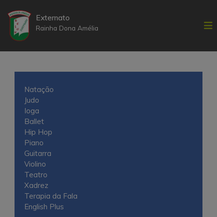
S
k
Externato
i
Rainha Dona Amélia
p
t
o
c
o
Natação
n
Judo
t
Ioga
e
Ballet
n
Hip Hop
t
Piano
Guitarra
Violino
Teatro
Xadrez
Terapia da Fala
English Plus