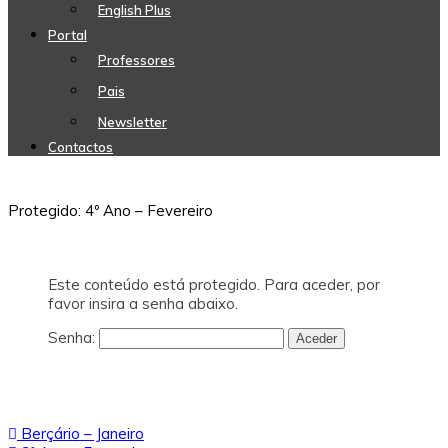
English Plus
Portal
Professores
Pais
Newsletter
Contactos
Protegido: 4º Ano – Fevereiro
Este conteúdo está protegido. Para aceder, por
favor insira a senha abaixo.
Senha:
Navegação
Berçário – Janeiro