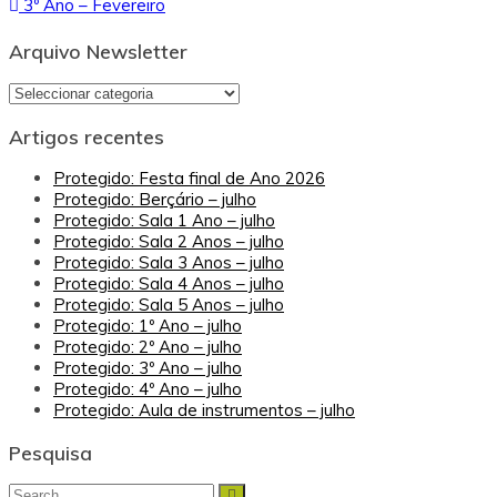
3º Ano – Fevereiro
de
artigos
Arquivo Newsletter
Arquivo
Newsletter
Artigos recentes
Protegido: Festa final de Ano 2026
Protegido: Berçário – julho
Protegido: Sala 1 Ano – julho
Protegido: Sala 2 Anos – julho
Protegido: Sala 3 Anos – julho
Protegido: Sala 4 Anos – julho
Protegido: Sala 5 Anos – julho
Protegido: 1º Ano – julho
Protegido: 2º Ano – julho
Protegido: 3º Ano – julho
Protegido: 4º Ano – julho
Protegido: Aula de instrumentos – julho
Pesquisa
Search
Search