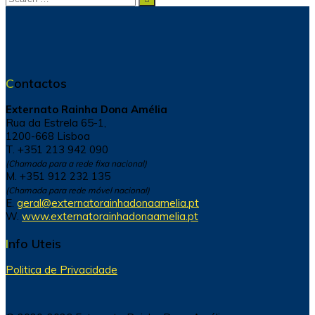
for:
Contactos
Externato Rainha Dona Amélia
Rua da Estrela 65-1,
1200-668 Lisboa
T. +351 213 942 090
(Chamada para a rede fixa nacional)
M. +351 912 232 135
(Chamada para rede móvel nacional)
E.
geral@externatorainhadonaamelia.pt
W.
www.externatorainhadonaamelia.pt
Info Uteis
Politica de Privacidade