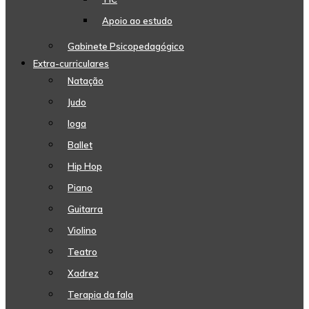
Apoio ao estudo
Gabinete Psicopedagógico
Extra-curriculares
Natação
Judo
Ioga
Ballet
Hip Hop
Piano
Guitarra
Violino
Teatro
Xadrez
Terapia da fala