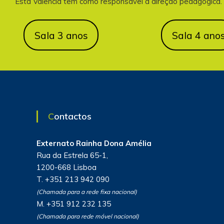
Esta Valencia tem como responsável a direção pedagógica.
Sala 3 anos
Sala 4 ano
Contactos
Externato Rainha Dona Amélia
Rua da Estrela 65-1,
1200-668 Lisboa
T. +351 213 942 090
(Chamada para a rede fixa nacional)
M. +351 912 232 135
(Chamada para rede móvel nacional)