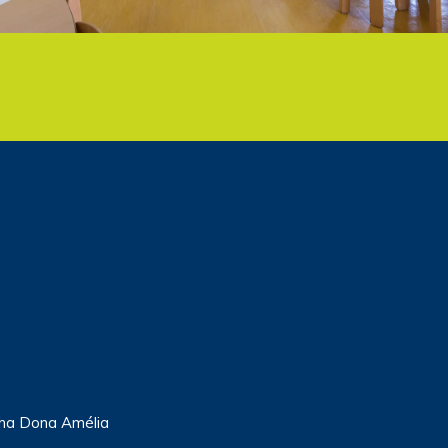
ha Dona Amélia
s