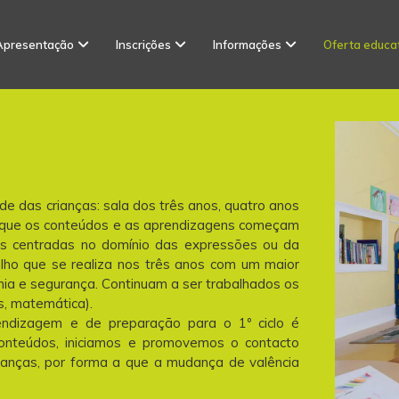
Apresentação
Inscrições
Informações
Oferta educa
de das crianças: sala dos três anos, quatro anos
 em que os conteúdos e as aprendizagens começam
is centradas no domínio das expressões ou da
lho que se realiza nos três anos com um maior
mia e segurança. Continuam a ser trabalhados os
s, matemática).
ndizagem e de preparação para o 1º ciclo é
conteúdos, iniciamos e promovemos o contacto
crianças, por forma a que a mudança de valência