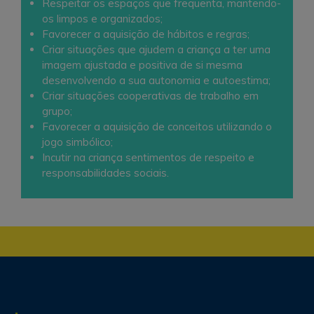
Respeitar os espaços que frequenta, mantendo-
os limpos e organizados;
Favorecer a aquisição de hábitos e regras;
Criar situações que ajudem a criança a ter uma
imagem ajustada e positiva de si mesma
desenvolvendo a sua autonomia e autoestima;
Criar situações cooperativas de trabalho em
grupo;
Favorecer a aquisição de conceitos utilizando o
jogo simbólico;
Incutir na criança sentimentos de respeito e
responsabilidades sociais.