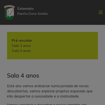
S
k
Externato
i
Rainha Dona Amélia
p
t
o
c
o
Pré-escolar
n
Sala 3 anos
t
Sala 5 anos
e
n
t
Sala 4 anos
Este ano vamos embarcar numa jornada de novas
descobertas, vamos explorar projetos especiais que
irão despertar a curiosidade e a criatividade.
Vamos construir e desenhar o nosso caminho em