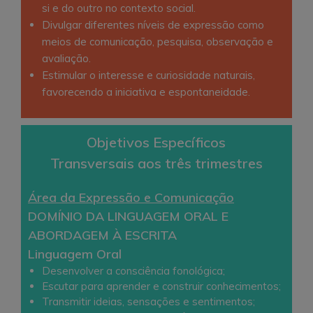
si e do outro no contexto social.
Divulgar diferentes níveis de expressão como
meios de comunicação, pesquisa, observação e
avaliação.
Estimular o interesse e curiosidade naturais,
favorecendo a iniciativa e espontaneidade.
Objetivos Específicos
Transversais aos três trimestres
Área da Expressão e Comunicação
DOMÍNIO DA LINGUAGEM ORAL E
ABORDAGEM À ESCRITA
Linguagem Oral
Desenvolver a consciência fonológica;
Escutar para aprender e construir conhecimentos;
Transmitir ideias, sensações e sentimentos;