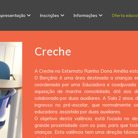
Apresentação
Inscrições
Informações
Oferta educa
Creche
A Creche no Externato Rainha Dona Amélia está 
O Berçário é uma área destinada a crianças e
coordenada por uma Educadora e coadjuvada po
aquisição de marcha consolidada, até aos 
colaborada por duas auxiliares. A Sala 2 anos, 
ingresso no pré-escolar, que normalmente 
educadora, assistida por duas auxiliares.
O objetivo desta valência, está focado no d
grande proximidade com os pais, para que todo
crianças. Esta valência tem uma direção técni