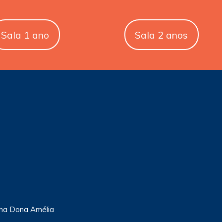
Sala 1 ano
Sala 2 anos
ha Dona Amélia
s