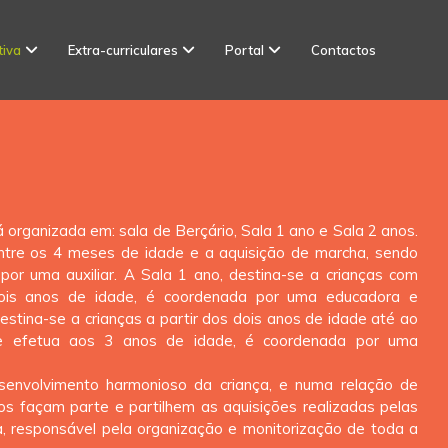
tiva
Extra-curriculares
Portal
Contactos
organizada em: sala de Berçário, Sala 1 ano e Sala 2 anos.
ntre os 4 meses de idade e a aquisição de marcha, sendo
r uma auxiliar. A Sala 1 ano, destina-se a crianças com
dois anos de idade, é coordenada por uma educadora e
destina-se a crianças a partir dos dois anos de idade até ao
se efetua aos 3 anos de idade, é coordenada por uma
esenvolvimento harmonioso da criança, e numa relação de
s façam parte e partilhem as aquisições realizadas pelas
ca, responsável pela organização e monitorização de toda a