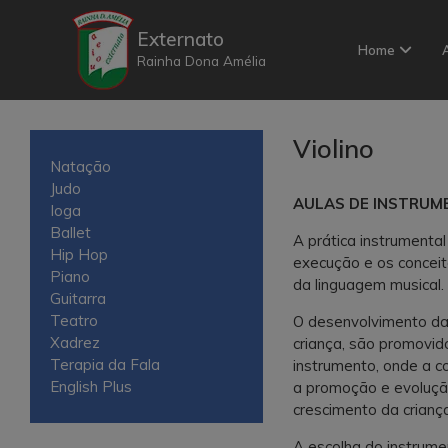
S
k
Externato
Home
i
Rainha Dona Amélia
p
t
o
c
Violino
o
Natação
n
Judo
AULAS DE INSTRUM
t
Ioga
e
Ballet
A prática instrumental
n
Hip Hop
execução e os concei
t
Piano
da linguagem musical.
Guitarra
Teatro
O desenvolvimento da 
Xadrez
criança, são promovid
Terapia da Fala
instrumento, onde a c
English Plus
a promoção e evoluçã
crescimento da criança
A escolha do instrum