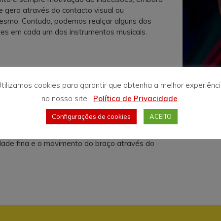
 gera através do contacto visual ou
smo. Contudo, podemos realçar alguns dos
tes em cada um dos instrumentos musicais.
 Amélia, as aulas de violino são individuais e
tilizamos cookies para garantir que obtenha a melhor experiênc
min cada.
no nosso site.
Política de Privacidade
ento que possui uma técnica inicial mais
ssui traste e a localização das notas musicais
Configurações de cookies
ACEITO
o entanto, é um instrumento que trabalha a
e uma forma mais ampla, permitindo
dade fina e o movimento do braço através do