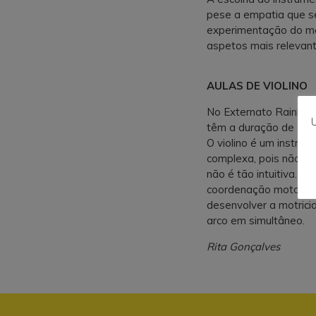
pese a empatia que se
experimentação do me
aspetos mais relevan
AULAS DE VIOLINO
No Externato Rainha D.
U
têm a duração de 30 
O violino é um instrum
complexa, pois não po
não é tão intuitiva. N
coordenação motora d
desenvolver a motrici
arco em simultâneo.
Rita Gonçalves