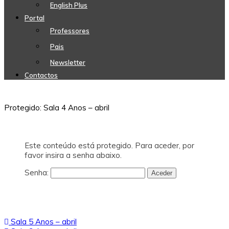
English Plus
Portal
Professores
Pais
Newsletter
Contactos
Protegido: Sala 4 Anos – abril
Este conteúdo está protegido. Para aceder, por
favor insira a senha abaixo.
Senha:
Navegação
Sala 5 Anos – abril