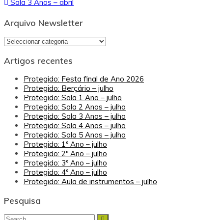
Sala 3 Anos – abril
de
artigos
Arquivo Newsletter
Arquivo
Newsletter
Artigos recentes
Protegido: Festa final de Ano 2026
Protegido: Berçário – julho
Protegido: Sala 1 Ano – julho
Protegido: Sala 2 Anos – julho
Protegido: Sala 3 Anos – julho
Protegido: Sala 4 Anos – julho
Protegido: Sala 5 Anos – julho
Protegido: 1º Ano – julho
Protegido: 2º Ano – julho
Protegido: 3º Ano – julho
Protegido: 4º Ano – julho
Protegido: Aula de instrumentos – julho
Pesquisa
Search
Search