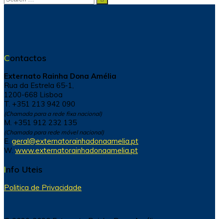
for:
Contactos
Externato Rainha Dona Amélia
Rua da Estrela 65-1,
1200-668 Lisboa
T. +351 213 942 090
(Chamada para a rede fixa nacional)
M. +351 912 232 135
(Chamada para rede móvel nacional)
E.
geral@externatorainhadonaamelia.pt
W.
www.externatorainhadonaamelia.pt
Info Uteis
Politica de Privacidade