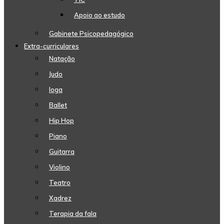
Apoio ao estudo
Gabinete Psicopedagógico
Extra-curriculares
Natação
Judo
Ioga
Ballet
Hip Hop
Piano
Guitarra
Violino
Teatro
Xadrez
Terapia da fala