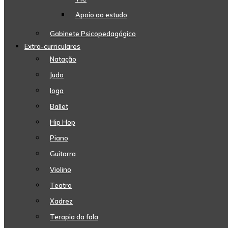
Apoio ao estudo
Gabinete Psicopedagógico
Extra-curriculares
Natação
Judo
Ioga
Ballet
Hip Hop
Piano
Guitarra
Violino
Teatro
Xadrez
Terapia da fala