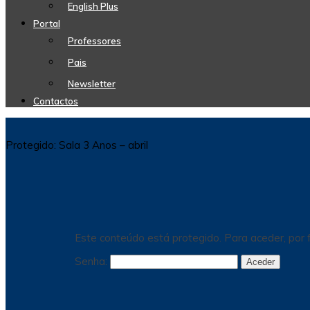
English Plus
Portal
Professores
Pais
Newsletter
Contactos
Protegido: Sala 3 Anos – abril
Este conteúdo está protegido. Para aceder, por f
Senha: