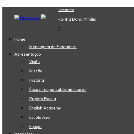
Skip
Externato
to
Rainha Dona Amélia
content
Home
Mensagem da Fundadora
Apresentação
Visão
Missão
História
Ética e responsabilidade social
Projeto Escola
English Academy
Escola Azul
Equipa