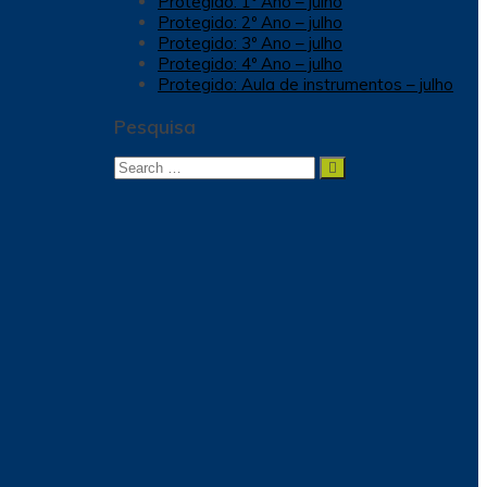
Protegido: 1º Ano – julho
Protegido: 2º Ano – julho
Protegido: 3º Ano – julho
Protegido: 4º Ano – julho
Protegido: Aula de instrumentos – julho
Pesquisa
Search
Search
for: