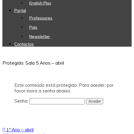
English Plus
Portal
Professores
Pais
Newsletter
Contactos
Protegido: Sala 5 Anos – abril
Este conteúdo está protegido. Para aceder, por
favor insira a senha abaixo.
Senha:
Navegação
1º Ano – abril