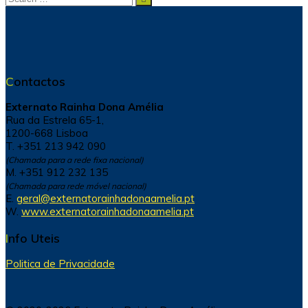
for:
Contactos
Externato Rainha Dona Amélia
Rua da Estrela 65-1,
1200-668 Lisboa
T. +351 213 942 090
(Chamada para a rede fixa nacional)
M. +351 912 232 135
(Chamada para rede móvel nacional)
E.
geral@externatorainhadonaamelia.pt
W.
www.externatorainhadonaamelia.pt
Info Uteis
Politica de Privacidade