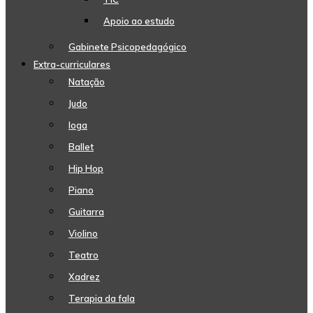
Apoio ao estudo
Gabinete Psicopedagógico
Extra-curriculares
Natação
Judo
Ioga
Ballet
Hip Hop
Piano
Guitarra
Violino
Teatro
Xadrez
Terapia da fala