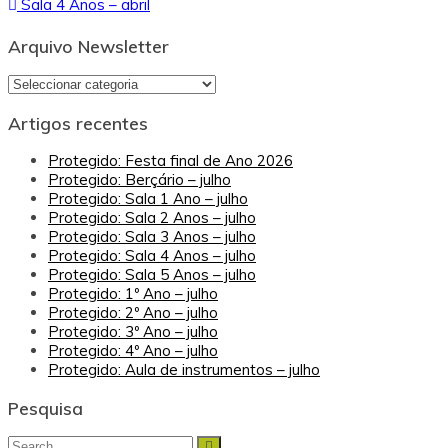
Sala 4 Anos – abril
de
artigos
Arquivo Newsletter
Arquivo
Newsletter
Artigos recentes
Protegido: Festa final de Ano 2026
Protegido: Berçário – julho
Protegido: Sala 1 Ano – julho
Protegido: Sala 2 Anos – julho
Protegido: Sala 3 Anos – julho
Protegido: Sala 4 Anos – julho
Protegido: Sala 5 Anos – julho
Protegido: 1º Ano – julho
Protegido: 2º Ano – julho
Protegido: 3º Ano – julho
Protegido: 4º Ano – julho
Protegido: Aula de instrumentos – julho
Pesquisa
Search
Search