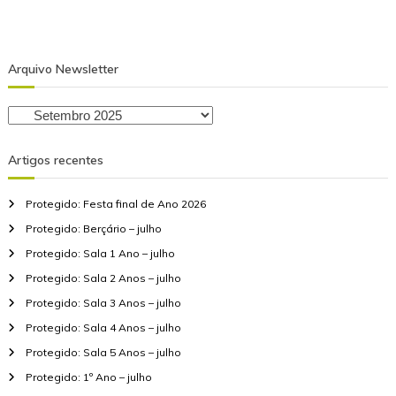
Arquivo Newsletter
A
r
q
Artigos recentes
u
i
Protegido: Festa final de Ano 2026
v
o
Protegido: Berçário – julho
N
Protegido: Sala 1 Ano – julho
e
Protegido: Sala 2 Anos – julho
w
Protegido: Sala 3 Anos – julho
s
l
Protegido: Sala 4 Anos – julho
e
Protegido: Sala 5 Anos – julho
t
Protegido: 1º Ano – julho
t