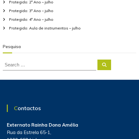
Protegido: 2º Ano – julho
e
r
Protegido: 3º Ano – julho
Protegido: 4º Ano – julho
Protegido: Aula de instrumentos – julho
Pesquisa
S
S
e
e
a
a
r
c
r
h
c
h
f
Contactos
o
r
:
Externato Rainha Dona Amélia
Rua da Estrela 65-1,