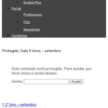
English Plus
Portal
Professores
Pais
Newsletter
Contactos
Protegido: Sala 5 Anos – setembro
Este conteúdo está protegido. Para aceder, por
favor insira a senha abaixo.
Senha:
Navegação
1º Ano – setembro