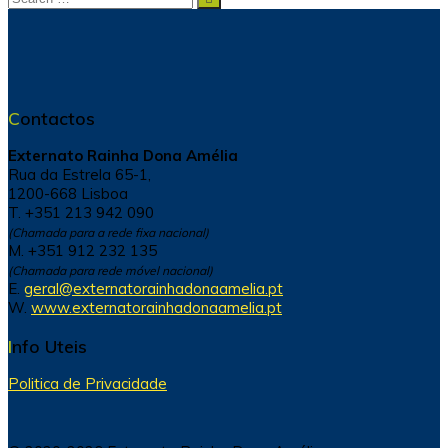
for:
Contactos
Externato Rainha Dona Amélia
Rua da Estrela 65-1,
1200-668 Lisboa
T. +351 213 942 090
(Chamada para a rede fixa nacional)
M. +351 912 232 135
(Chamada para rede móvel nacional)
E.
geral@externatorainhadonaamelia.pt
W.
www.externatorainhadonaamelia.pt
Info Uteis
Politica de Privacidade