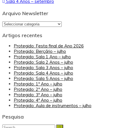
Sala 4 Anos – setembro
de
artigos
Arquivo Newsletter
Arquivo
Newsletter
Artigos recentes
Protegido: Festa final de Ano 2026
Protegido: Berçário – julho
Protegido: Sala 1 Ano – julho
Protegido: Sala 2 Anos – julho
Protegido: Sala 3 Anos – julho
Protegido: Sala 4 Anos – julho
Protegido: Sala 5 Anos – julho
Protegido: 1º Ano – julho
Protegido: 2º Ano – julho
Protegido: 3º Ano – julho
Protegido: 4º Ano – julho
Protegido: Aula de instrumentos – julho
Pesquisa
Search
Search