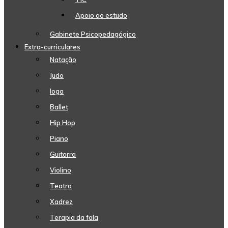
Apoio ao estudo
Gabinete Psicopedagógico
Extra-curriculares
Natação
Judo
Ioga
Ballet
Hip Hop
Piano
Guitarra
Violino
Teatro
Xadrez
Terapia da fala