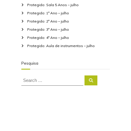
e
Protegido: Sala 5 Anos – julho
t
Protegido: 1º Ano – julho
t
Protegido: 2º Ano – julho
e
r
Protegido: 3º Ano – julho
Protegido: 4º Ano – julho
Protegido: Aula de instrumentos – julho
Pesquisa
S
S
e
e
a
a
r
c
r
h
c
h
f
o
r