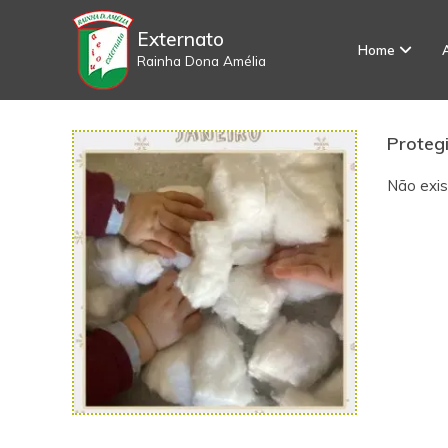
S
k
Externato
Home
i
Rainha Dona Amélia
p
t
o
c
Protegi
o
n
Não exis
t
e
n
t