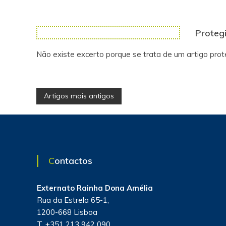
Protegi
Não existe excerto porque se trata de um artigo prot
N
Artigos mais antigos
a
v
Contactos
e
g
Externato Rainha Dona Amélia
Rua da Estrela 65-1,
a
1200-668 Lisboa
T. +351 213 942 090