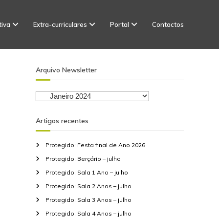
tiva
Extra-curriculares
Portal
Contactos
Arquivo Newsletter
A
r
q
Artigos recentes
u
i
Protegido: Festa final de Ano 2026
v
o
Protegido: Berçário – julho
N
Protegido: Sala 1 Ano – julho
e
Protegido: Sala 2 Anos – julho
w
Protegido: Sala 3 Anos – julho
s
l
Protegido: Sala 4 Anos – julho