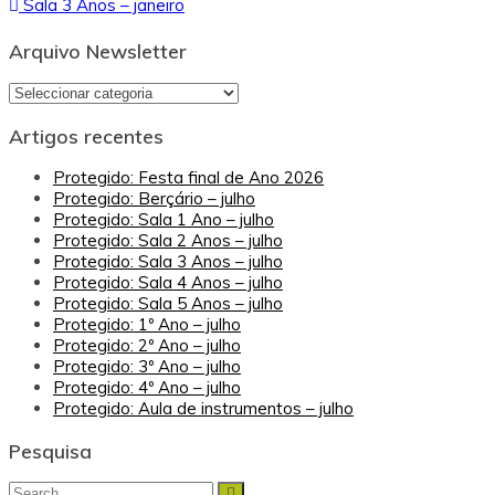
Sala 3 Anos – janeiro
de
artigos
Arquivo Newsletter
Arquivo
Newsletter
Artigos recentes
Protegido: Festa final de Ano 2026
Protegido: Berçário – julho
Protegido: Sala 1 Ano – julho
Protegido: Sala 2 Anos – julho
Protegido: Sala 3 Anos – julho
Protegido: Sala 4 Anos – julho
Protegido: Sala 5 Anos – julho
Protegido: 1º Ano – julho
Protegido: 2º Ano – julho
Protegido: 3º Ano – julho
Protegido: 4º Ano – julho
Protegido: Aula de instrumentos – julho
Pesquisa
Search
Search