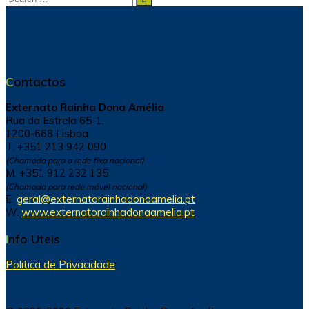
for:
Contactos
Externato Rainha Dona Amélia
Rua da Estrela 65-1,
1200-668 Lisboa
T. +351 213 942 090
(Chamada para a rede fixa nacional)
M. +351 912 232 135
(Chamada para rede móvel nacional)
E.
geral@externatorainhadonaamelia.pt
W.
www.externatorainhadonaamelia.pt
Info Uteis
Politica de Privacidade