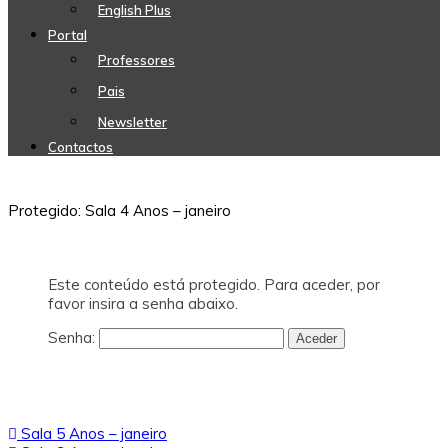
English Plus
Portal
Professores
Pais
Newsletter
Contactos
Protegido: Sala 4 Anos – janeiro
Este conteúdo está protegido. Para aceder, por
favor insira a senha abaixo.
Senha:
Navegação
Sala 5 Anos – janeiro