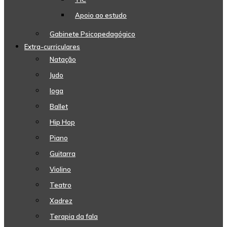
Apoio ao estudo
Gabinete Psicopedagógico
Extra-curriculares
Natação
Judo
Ioga
Ballet
Hip Hop
Piano
Guitarra
Violino
Teatro
Xadrez
Terapia da fala