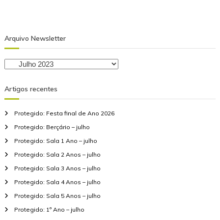
Arquivo Newsletter
A
r
q
Artigos recentes
u
i
Protegido: Festa final de Ano 2026
v
o
Protegido: Berçário – julho
N
Protegido: Sala 1 Ano – julho
e
Protegido: Sala 2 Anos – julho
w
Protegido: Sala 3 Anos – julho
s
l
Protegido: Sala 4 Anos – julho
e
Protegido: Sala 5 Anos – julho
t
Protegido: 1º Ano – julho
t