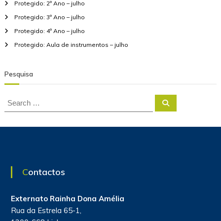
Protegido: 2º Ano – julho
e
r
Protegido: 3º Ano – julho
Protegido: 4º Ano – julho
Protegido: Aula de instrumentos – julho
Pesquisa
S
S
e
e
a
a
r
c
r
h
c
h
f
Contactos
o
r
:
Externato Rainha Dona Amélia
Rua da Estrela 65-1,