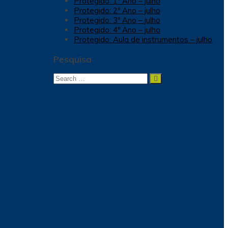
Protegido: 1º Ano – julho
Protegido: 2º Ano – julho
Protegido: 3º Ano – julho
Protegido: 4º Ano – julho
Protegido: Aula de instrumentos – julho
Pesquisa
Search
Search
for: