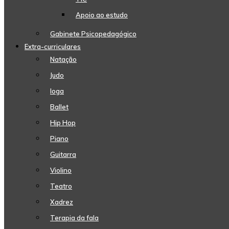
Apoio ao estudo
Gabinete Psicopedagógico
Extra-curriculares
Natação
Judo
Ioga
Ballet
Hip Hop
Piano
Guitarra
Violino
Teatro
Xadrez
Terapia da fala