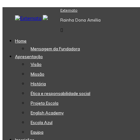
Skip
Externato
to
Rainha Dona Amélia
content
Home
Mensagem da Fundadora
Apresentação
Visão
Missão
História
Ética e responsabilidade social
Projeto Escola
English Academy
Escola Azul
Equipa