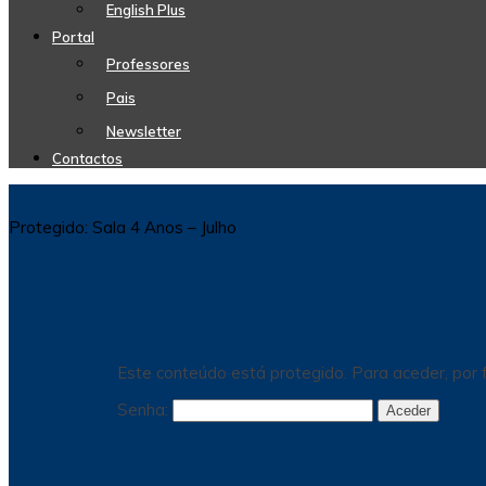
English Plus
Portal
Professores
Pais
Newsletter
Contactos
Protegido: Sala 4 Anos – Julho
Este conteúdo está protegido. Para aceder, por f
Senha: