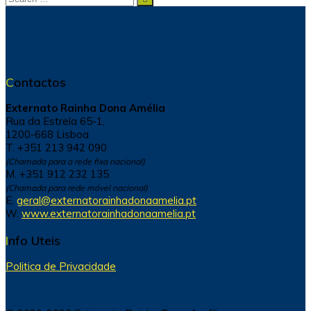
for:
Contactos
Externato Rainha Dona Amélia
Rua da Estrela 65-1,
1200-668 Lisboa
T. +351 213 942 090
(Chamada para a rede fixa nacional)
M. +351 912 232 135
(Chamada para rede móvel nacional)
E.
geral@externatorainhadonaamelia.pt
W.
www.externatorainhadonaamelia.pt
Info Uteis
Politica de Privacidade