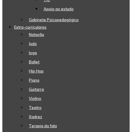
Apoio ao estudo
Gabinete Psicopedagógico
Extra-curriculares
Natação
Judo
Ioga
Ballet
Hip Hop
Piano
Guitarra
Violino
Teatro
Xadrez
Terapia da fala