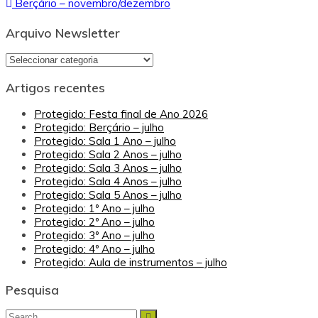
Berçário – novembro/dezembro
de
artigos
Arquivo Newsletter
Arquivo
Newsletter
Artigos recentes
Protegido: Festa final de Ano 2026
Protegido: Berçário – julho
Protegido: Sala 1 Ano – julho
Protegido: Sala 2 Anos – julho
Protegido: Sala 3 Anos – julho
Protegido: Sala 4 Anos – julho
Protegido: Sala 5 Anos – julho
Protegido: 1º Ano – julho
Protegido: 2º Ano – julho
Protegido: 3º Ano – julho
Protegido: 4º Ano – julho
Protegido: Aula de instrumentos – julho
Pesquisa
Search
Search