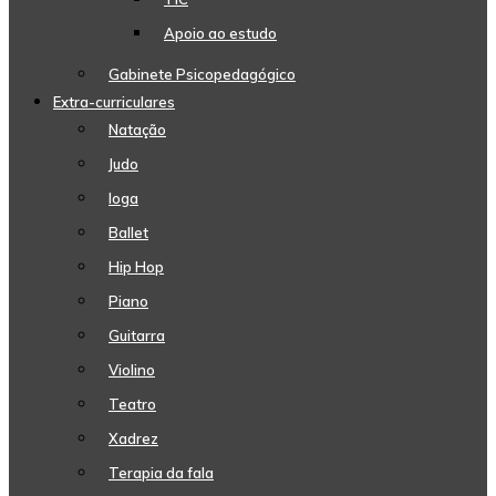
Apoio ao estudo
Gabinete Psicopedagógico
Extra-curriculares
Natação
Judo
Ioga
Ballet
Hip Hop
Piano
Guitarra
Violino
Teatro
Xadrez
Terapia da fala