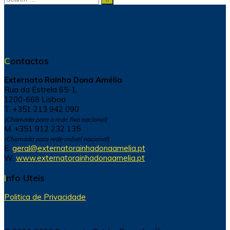
for:
Contactos
Externato Rainha Dona Amélia
Rua da Estrela 65-1,
1200-668 Lisboa
T. +351 213 942 090
(Chamada para a rede fixa nacional)
M. +351 912 232 135
(Chamada para rede móvel nacional)
E.
geral@externatorainhadonaamelia.pt
W.
www.externatorainhadonaamelia.pt
Info Uteis
Politica de Privacidade