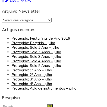
4º Ano – janeiro
de
artigos
Arquivo Newsletter
Arquivo
Newsletter
Artigos recentes
Protegido: Festa final de Ano 2026
Protegido: Berçário – julho
Protegido: Sala 1 Ano – julho
Protegido: Sala 2 Anos – julho
Protegido: Sala 3 Anos – julho
Protegido: Sala 4 Anos – julho
Protegido: Sala 5 Anos – julho
Protegido: 1º Ano – julho
Protegido: 2º Ano – julho
Protegido: 3º Ano – julho
Protegido: 4º Ano – julho
Protegido: Aula de instrumentos – julho
Pesquisa
Search
Search