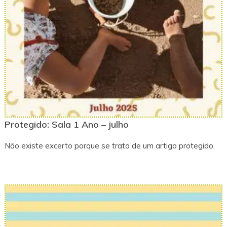
Protegido: Sala 1 Ano – julho
Não existe excerto porque se trata de um artigo protegido.