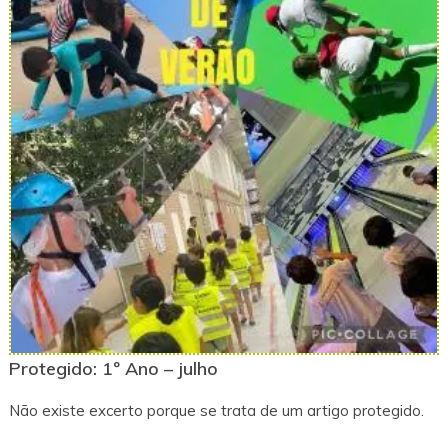
Protegido: 1º Ano – julho
Não existe excerto porque se trata de um artigo protegido.