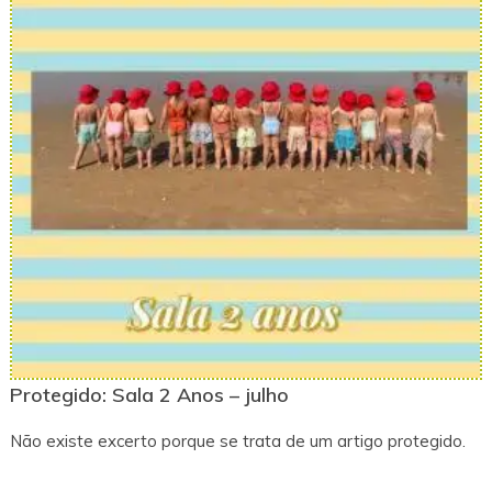
Protegido: Sala 2 Anos – julho
Não existe excerto porque se trata de um artigo protegido.