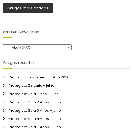
N
Artigos mais antigos
a
Arquivo Newsletter
v
e
A
r
q
g
Artigos recentes
u
i
a
Protegido: Festa final de Ano 2026
v
o
Protegido: Berçário – julho
ç
N
Protegido: Sala 1 Ano – julho
e
ã
Protegido: Sala 2 Anos – julho
w
Protegido: Sala 3 Anos – julho
s
o
l
Protegido: Sala 4 Anos – julho
e
d
Protegido: Sala 5 Anos – julho
t