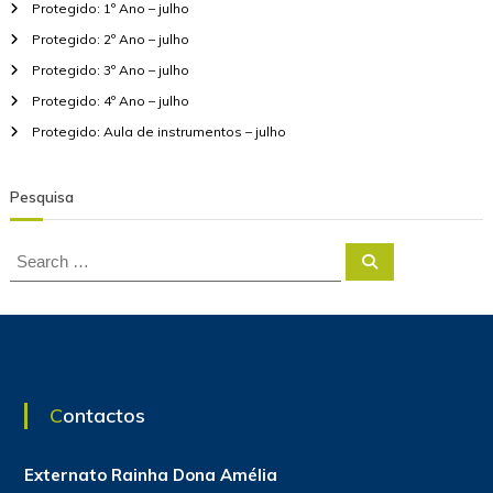
Protegido: 1º Ano – julho
t
e
Protegido: 2º Ano – julho
e
r
Protegido: 3º Ano – julho
a
Protegido: 4º Ano – julho
r
Protegido: Aula de instrumentos – julho
t
Pesquisa
i
S
S
g
e
e
a
a
r
c
o
r
h
c
s
h
f
Contactos
o
r
:
Externato Rainha Dona Amélia