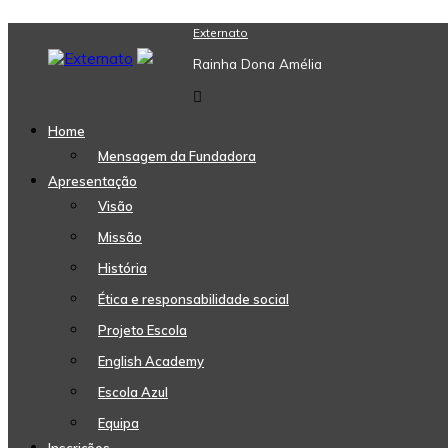
Skip
Externato
to
Rainha Dona Amélia
content
Home
Mensagem da Fundadora
Apresentação
Visão
Missão
História
Ética e responsabilidade social
Projeto Escola
English Academy
Escola Azul
Equipa