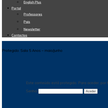
English Plus
Portal
Professores
Pais
Newsletter
Contactos
Protegido: Sala 5 Anos – maio/junho
Este conteúdo está protegido. Para aceder, por f
Senha: