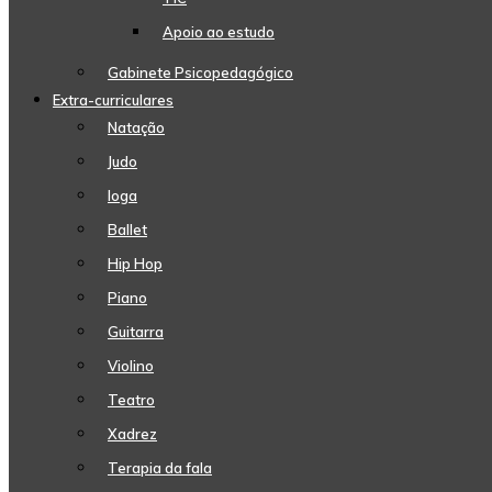
Apoio ao estudo
Gabinete Psicopedagógico
Extra-curriculares
Natação
Judo
Ioga
Ballet
Hip Hop
Piano
Guitarra
Violino
Teatro
Xadrez
Terapia da fala