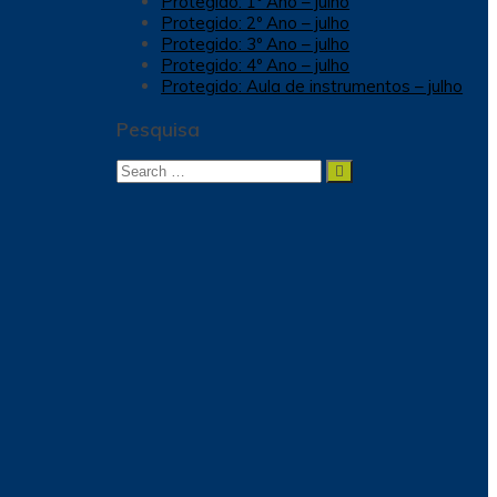
Protegido: 1º Ano – julho
Protegido: 2º Ano – julho
Protegido: 3º Ano – julho
Protegido: 4º Ano – julho
Protegido: Aula de instrumentos – julho
Pesquisa
Search
Search
for: