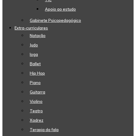
Apoio ao estudo
Gabinete Psicopedagógico
Extra-curriculares
Natação
Judo
Ioga
Ballet
Hip Hop
Piano
Guitarra
Violino
Teatro
Xadrez
Terapia da fala