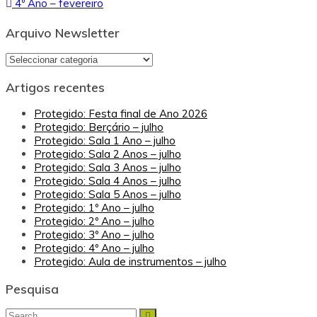
4º Ano – fevereiro
de
artigos
Arquivo Newsletter
Arquivo
Newsletter
Artigos recentes
Protegido: Festa final de Ano 2026
Protegido: Berçário – julho
Protegido: Sala 1 Ano – julho
Protegido: Sala 2 Anos – julho
Protegido: Sala 3 Anos – julho
Protegido: Sala 4 Anos – julho
Protegido: Sala 5 Anos – julho
Protegido: 1º Ano – julho
Protegido: 2º Ano – julho
Protegido: 3º Ano – julho
Protegido: 4º Ano – julho
Protegido: Aula de instrumentos – julho
Pesquisa
Search
Search