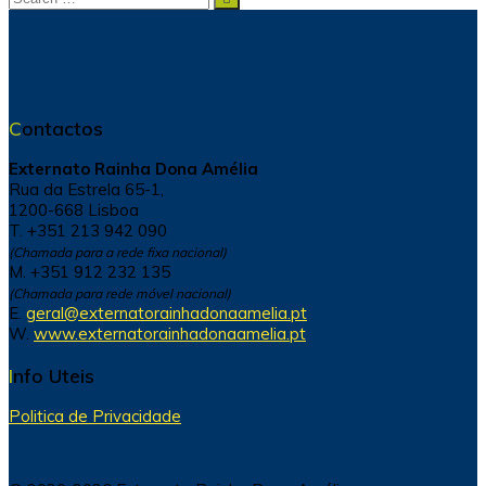
for:
Contactos
Externato Rainha Dona Amélia
Rua da Estrela 65-1,
1200-668 Lisboa
T. +351 213 942 090
(Chamada para a rede fixa nacional)
M. +351 912 232 135
(Chamada para rede móvel nacional)
E.
geral@externatorainhadonaamelia.pt
W.
www.externatorainhadonaamelia.pt
Info Uteis
Politica de Privacidade