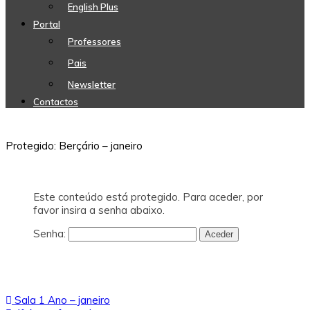
English Plus
Portal
Professores
Pais
Newsletter
Contactos
Protegido: Berçário – janeiro
Este conteúdo está protegido. Para aceder, por
favor insira a senha abaixo.
Senha:
Navegação
Sala 1 Ano – janeiro