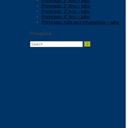
Protegido: 1º Ano – julho
Protegido: 2º Ano – julho
Protegido: 3º Ano – julho
Protegido: 4º Ano – julho
Protegido: Aula de instrumentos – julho
Pesquisa
Search
Search
for: