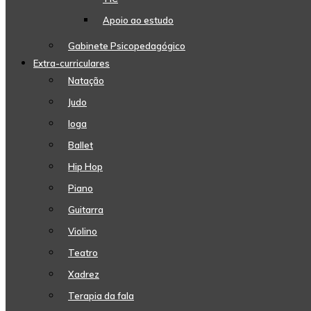
Apoio ao estudo
Gabinete Psicopedagógico
Extra-curriculares
Natação
Judo
Ioga
Ballet
Hip Hop
Piano
Guitarra
Violino
Teatro
Xadrez
Terapia da fala