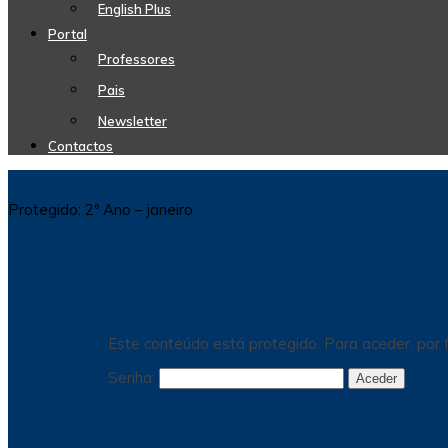
English Plus
Portal
Professores
Pais
Newsletter
Contactos
Protegido: 2º Ano – janeiro
Este conteúdo está protegido. Para aceder, por f
Senha: