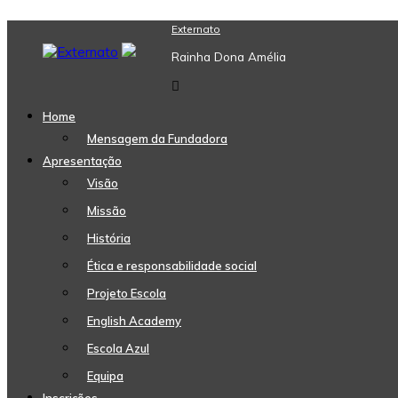
Skip
Externato
to
Rainha Dona Amélia
content
Home
Mensagem da Fundadora
Apresentação
Visão
Missão
História
Ética e responsabilidade social
Projeto Escola
English Academy
Escola Azul
Equipa