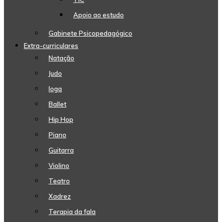
Apoio ao estudo
Gabinete Psicopedagógico
Extra-curriculares
Natação
Judo
Ioga
Ballet
Hip Hop
Piano
Guitarra
Violino
Teatro
Xadrez
Terapia da fala