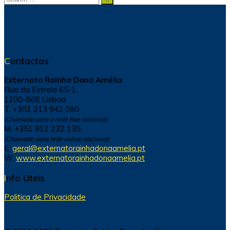
for:
Contactos
Externato Rainha Dona Amélia
Rua da Estrela 65-1,
1200-668 Lisboa
T. +351 213 942 090
(Chamada para a rede fixa nacional)
M. +351 912 232 135
(Chamada para rede móvel nacional)
E.
geral@externatorainhadonaamelia.pt
W.
www.externatorainhadonaamelia.pt
Info Uteis
Politica de Privacidade