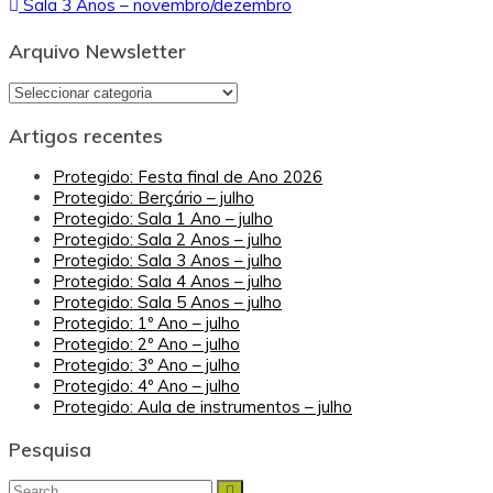
Sala 3 Anos – novembro/dezembro
de
artigos
Arquivo Newsletter
Arquivo
Newsletter
Artigos recentes
Protegido: Festa final de Ano 2026
Protegido: Berçário – julho
Protegido: Sala 1 Ano – julho
Protegido: Sala 2 Anos – julho
Protegido: Sala 3 Anos – julho
Protegido: Sala 4 Anos – julho
Protegido: Sala 5 Anos – julho
Protegido: 1º Ano – julho
Protegido: 2º Ano – julho
Protegido: 3º Ano – julho
Protegido: 4º Ano – julho
Protegido: Aula de instrumentos – julho
Pesquisa
Search
Search