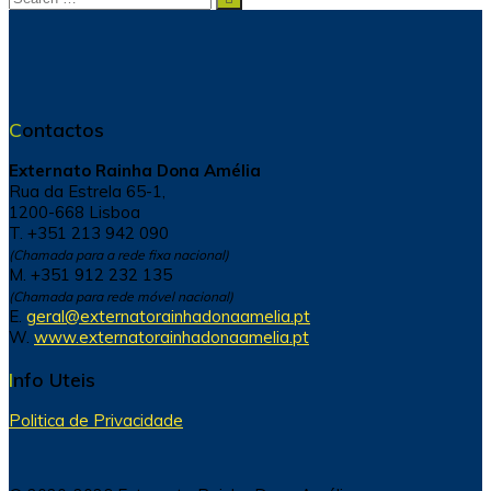
for:
Contactos
Externato Rainha Dona Amélia
Rua da Estrela 65-1,
1200-668 Lisboa
T. +351 213 942 090
(Chamada para a rede fixa nacional)
M. +351 912 232 135
(Chamada para rede móvel nacional)
E.
geral@externatorainhadonaamelia.pt
W.
www.externatorainhadonaamelia.pt
Info Uteis
Politica de Privacidade