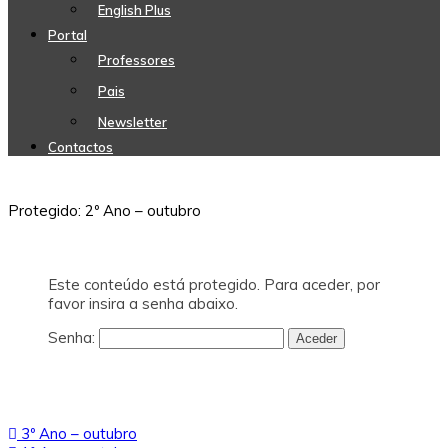
English Plus
Portal
Professores
Pais
Newsletter
Contactos
Protegido: 2º Ano – outubro
Este conteúdo está protegido. Para aceder, por
favor insira a senha abaixo.
Senha:
Navegação
3º Ano – outubro