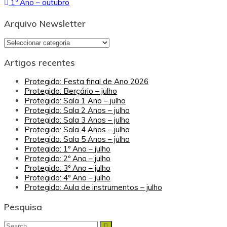
1º Ano – outubro
de
artigos
Arquivo Newsletter
Arquivo
Newsletter
Artigos recentes
Protegido: Festa final de Ano 2026
Protegido: Berçário – julho
Protegido: Sala 1 Ano – julho
Protegido: Sala 2 Anos – julho
Protegido: Sala 3 Anos – julho
Protegido: Sala 4 Anos – julho
Protegido: Sala 5 Anos – julho
Protegido: 1º Ano – julho
Protegido: 2º Ano – julho
Protegido: 3º Ano – julho
Protegido: 4º Ano – julho
Protegido: Aula de instrumentos – julho
Pesquisa
Search
Search