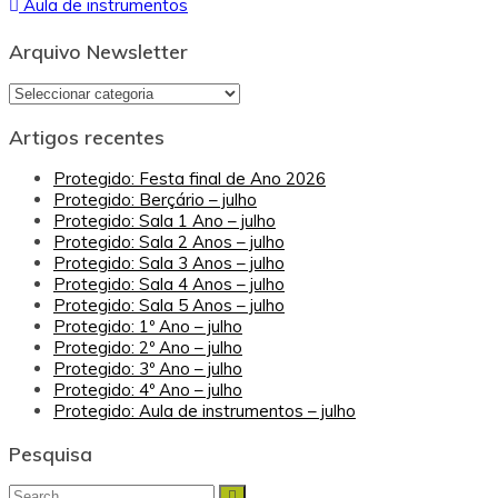
Aula de instrumentos
de
artigos
Arquivo Newsletter
Arquivo
Newsletter
Artigos recentes
Protegido: Festa final de Ano 2026
Protegido: Berçário – julho
Protegido: Sala 1 Ano – julho
Protegido: Sala 2 Anos – julho
Protegido: Sala 3 Anos – julho
Protegido: Sala 4 Anos – julho
Protegido: Sala 5 Anos – julho
Protegido: 1º Ano – julho
Protegido: 2º Ano – julho
Protegido: 3º Ano – julho
Protegido: 4º Ano – julho
Protegido: Aula de instrumentos – julho
Pesquisa
Search
Search