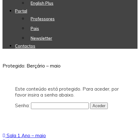
English Plus
Portal
Professores
Pais
Newsletter
Contactos
Protegido: Berçário – maio
Este conteúdo está protegido. Para aceder, por
favor insira a senha abaixo.
Senha:
Navegação
Sala 1 Ano – maio