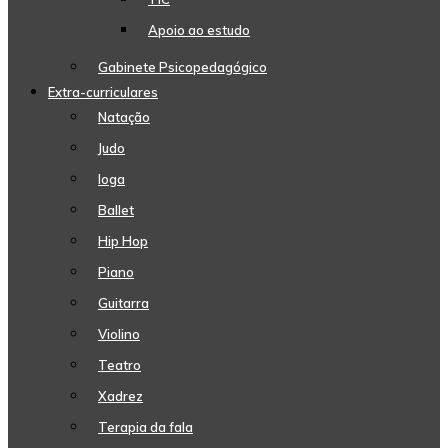
Apoio ao estudo
Gabinete Psicopedagógico
Extra-curriculares
Natação
Judo
Ioga
Ballet
Hip Hop
Piano
Guitarra
Violino
Teatro
Xadrez
Terapia da fala