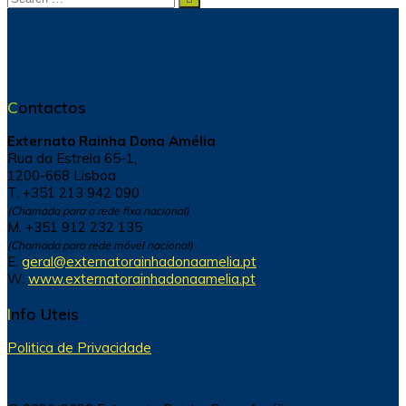
for:
Contactos
Externato Rainha Dona Amélia
Rua da Estrela 65-1,
1200-668 Lisboa
T. +351 213 942 090
(Chamada para a rede fixa nacional)
M. +351 912 232 135
(Chamada para rede móvel nacional)
E.
geral@externatorainhadonaamelia.pt
W.
www.externatorainhadonaamelia.pt
Info Uteis
Politica de Privacidade