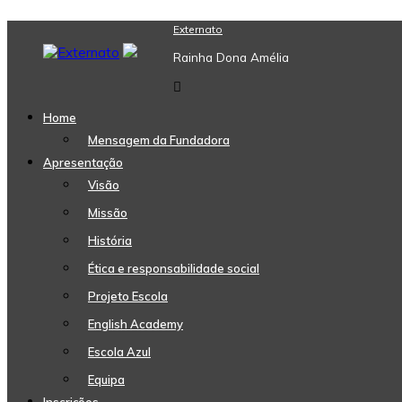
Skip
Externato
to
Rainha Dona Amélia
content
Home
Mensagem da Fundadora
Apresentação
Visão
Missão
História
Ética e responsabilidade social
Projeto Escola
English Academy
Escola Azul
Equipa