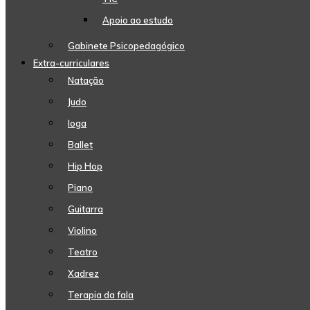
Apoio ao estudo
Gabinete Psicopedagógico
Extra-curriculares
Natação
Judo
Ioga
Ballet
Hip Hop
Piano
Guitarra
Violino
Teatro
Xadrez
Terapia da fala