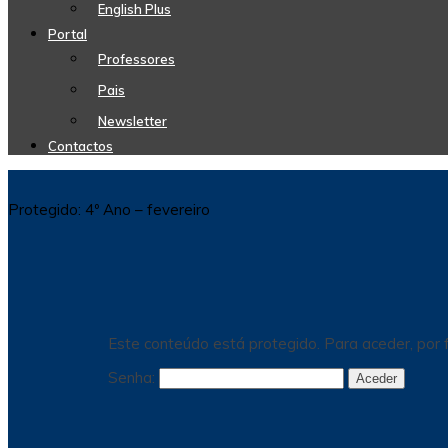
English Plus
Portal
Professores
Pais
Newsletter
Contactos
Protegido: 4º Ano – fevereiro
Este conteúdo está protegido. Para aceder, por f
Senha: