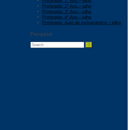
Protegido: 1º Ano – julho
Protegido: 2º Ano – julho
Protegido: 3º Ano – julho
Protegido: 4º Ano – julho
Protegido: Aula de instrumentos – julho
Pesquisa
Search
Search
for: