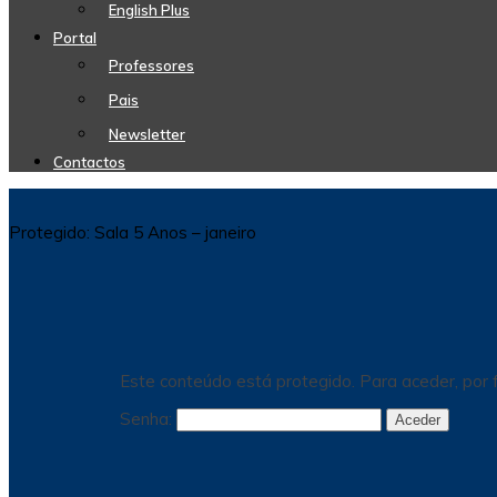
English Plus
Portal
Professores
Pais
Newsletter
Contactos
Protegido: Sala 5 Anos – janeiro
Este conteúdo está protegido. Para aceder, por f
Senha: