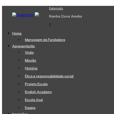
Skip
Externato
to
Rainha Dona Amélia
content
Home
Mensagem da Fundadora
Apresentação
Visão
Missão
História
Ética e responsabilidade social
Projeto Escola
English Academy
Escola Azul
Equipa