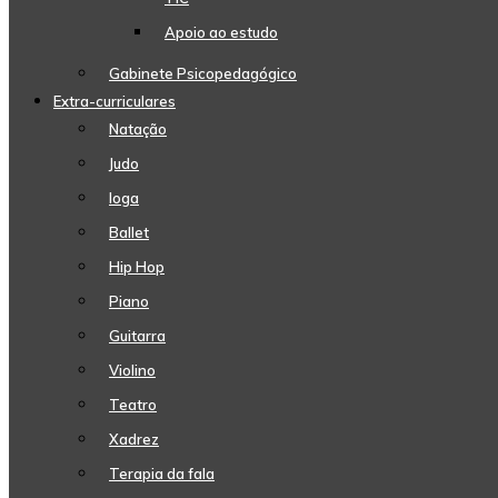
Apoio ao estudo
Gabinete Psicopedagógico
Extra-curriculares
Natação
Judo
Ioga
Ballet
Hip Hop
Piano
Guitarra
Violino
Teatro
Xadrez
Terapia da fala