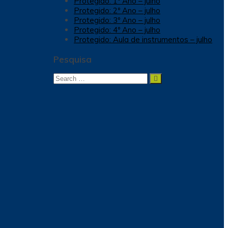
Protegido: 1º Ano – julho
Protegido: 2º Ano – julho
Protegido: 3º Ano – julho
Protegido: 4º Ano – julho
Protegido: Aula de instrumentos – julho
Pesquisa
Search
Search
for: