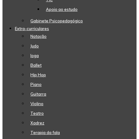
Apoio ao estudo
Gabinete Psicopedagógico
Extra-curriculares
Natação
Judo
Ioga
Ballet
Hip Hop
Piano
Guitarra
Violino
Teatro
Xadrez
Terapia da fala