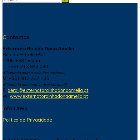
for:
Contactos
Externato Rainha Dona Amélia
Rua da Estrela 65-1,
1200-668 Lisboa
T. +351 213 942 090
(Chamada para a rede fixa nacional)
M. +351 912 232 135
(Chamada para rede móvel nacional)
E.
geral@externatorainhadonaamelia.pt
W.
www.externatorainhadonaamelia.pt
Info Uteis
Politica de Privacidade