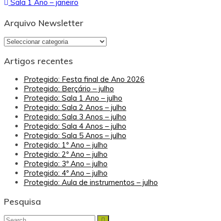
Sala 1 Ano – janeiro
de
artigos
Arquivo Newsletter
Arquivo
Newsletter
Artigos recentes
Protegido: Festa final de Ano 2026
Protegido: Berçário – julho
Protegido: Sala 1 Ano – julho
Protegido: Sala 2 Anos – julho
Protegido: Sala 3 Anos – julho
Protegido: Sala 4 Anos – julho
Protegido: Sala 5 Anos – julho
Protegido: 1º Ano – julho
Protegido: 2º Ano – julho
Protegido: 3º Ano – julho
Protegido: 4º Ano – julho
Protegido: Aula de instrumentos – julho
Pesquisa
Search
Search