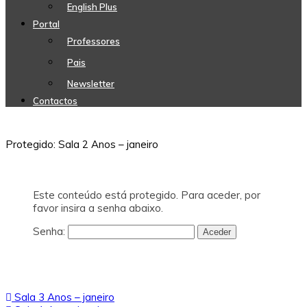
English Plus
Portal
Professores
Pais
Newsletter
Contactos
Protegido: Sala 2 Anos – janeiro
Este conteúdo está protegido. Para aceder, por
favor insira a senha abaixo.
Senha:
Navegação
Sala 3 Anos – janeiro