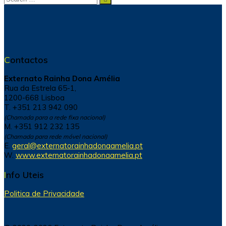
for:
Contactos
Externato Rainha Dona Amélia
Rua da Estrela 65-1,
1200-668 Lisboa
T. +351 213 942 090
(Chamada para a rede fixa nacional)
M. +351 912 232 135
(Chamada para rede móvel nacional)
E.
geral@externatorainhadonaamelia.pt
W.
www.externatorainhadonaamelia.pt
Info Uteis
Politica de Privacidade