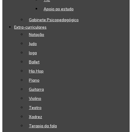
Apoio ao estudo
Gabinete Psicopedagógico
Extra-curriculares
Natação
Judo
Ioga
Ballet
Hip Hop
Piano
Guitarra
Violino
Teatro
Xadrez
Terapia da fala