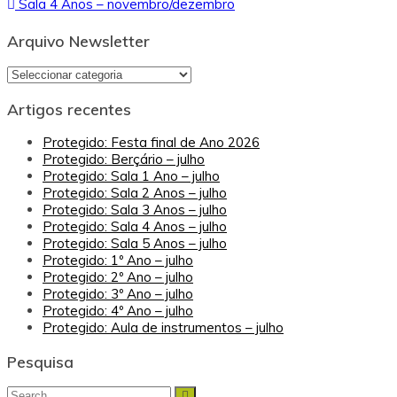
Sala 4 Anos – novembro/dezembro
de
artigos
Arquivo Newsletter
Arquivo
Newsletter
Artigos recentes
Protegido: Festa final de Ano 2026
Protegido: Berçário – julho
Protegido: Sala 1 Ano – julho
Protegido: Sala 2 Anos – julho
Protegido: Sala 3 Anos – julho
Protegido: Sala 4 Anos – julho
Protegido: Sala 5 Anos – julho
Protegido: 1º Ano – julho
Protegido: 2º Ano – julho
Protegido: 3º Ano – julho
Protegido: 4º Ano – julho
Protegido: Aula de instrumentos – julho
Pesquisa
Search
Search