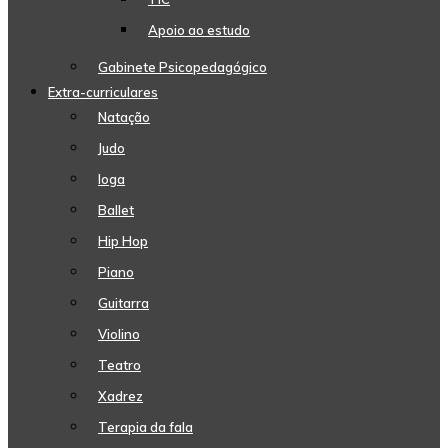
Apoio ao estudo
Gabinete Psicopedagógico
Extra-curriculares
Natação
Judo
Ioga
Ballet
Hip Hop
Piano
Guitarra
Violino
Teatro
Xadrez
Terapia da fala