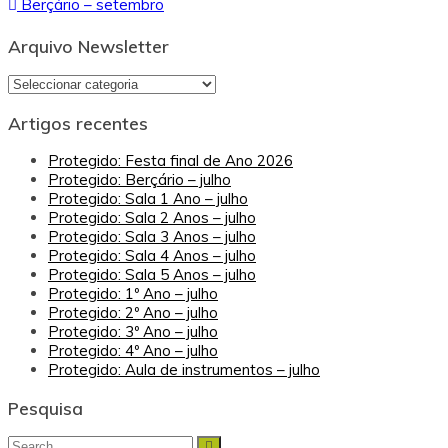
Berçário – setembro
de
artigos
Arquivo Newsletter
Arquivo
Newsletter
Artigos recentes
Protegido: Festa final de Ano 2026
Protegido: Berçário – julho
Protegido: Sala 1 Ano – julho
Protegido: Sala 2 Anos – julho
Protegido: Sala 3 Anos – julho
Protegido: Sala 4 Anos – julho
Protegido: Sala 5 Anos – julho
Protegido: 1º Ano – julho
Protegido: 2º Ano – julho
Protegido: 3º Ano – julho
Protegido: 4º Ano – julho
Protegido: Aula de instrumentos – julho
Pesquisa
Search
Search