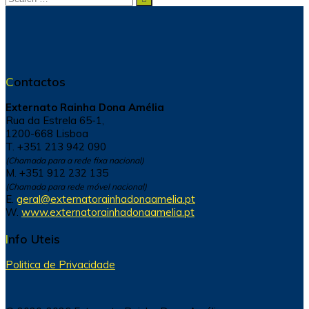
for:
Contactos
Externato Rainha Dona Amélia
Rua da Estrela 65-1,
1200-668 Lisboa
T. +351 213 942 090
(Chamada para a rede fixa nacional)
M. +351 912 232 135
(Chamada para rede móvel nacional)
E.
geral@externatorainhadonaamelia.pt
W.
www.externatorainhadonaamelia.pt
Info Uteis
Politica de Privacidade