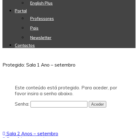
English Plus
Portal
Professores
Pais
Newsletter
Contactos
Protegido: Sala 1 Ano – setembro
Este conteúdo está protegido. Para aceder, por
favor insira a senha abaixo.
Senha:
Navegação
Sala 2 Anos – setembro