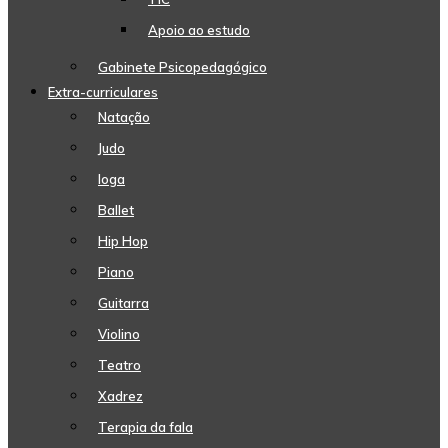
Apoio ao estudo
Gabinete Psicopedagógico
Extra-curriculares
Natação
Judo
Ioga
Ballet
Hip Hop
Piano
Guitarra
Violino
Teatro
Xadrez
Terapia da fala