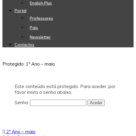
English Plus
Portal
Professores
Pais
Newsletter
Contactos
Protegido: 1º Ano – maio
Este conteúdo está protegido. Para aceder, por
favor insira a senha abaixo.
Senha:
Navegação
2º Ano – maio