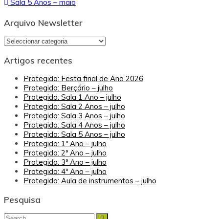
Sala 5 Anos – maio
de
artigos
Arquivo Newsletter
Arquivo
Newsletter
Artigos recentes
Protegido: Festa final de Ano 2026
Protegido: Berçário – julho
Protegido: Sala 1 Ano – julho
Protegido: Sala 2 Anos – julho
Protegido: Sala 3 Anos – julho
Protegido: Sala 4 Anos – julho
Protegido: Sala 5 Anos – julho
Protegido: 1º Ano – julho
Protegido: 2º Ano – julho
Protegido: 3º Ano – julho
Protegido: 4º Ano – julho
Protegido: Aula de instrumentos – julho
Pesquisa
Search
Search