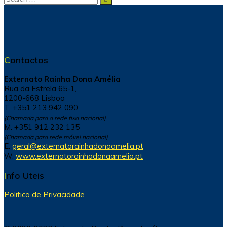
for:
Contactos
Externato Rainha Dona Amélia
Rua da Estrela 65-1,
1200-668 Lisboa
T. +351 213 942 090
(Chamada para a rede fixa nacional)
M. +351 912 232 135
(Chamada para rede móvel nacional)
E.
geral@externatorainhadonaamelia.pt
W.
www.externatorainhadonaamelia.pt
Info Uteis
Politica de Privacidade