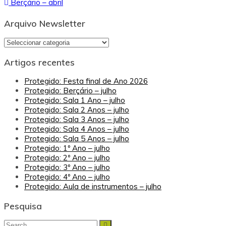
Berçário – abril
de
artigos
Arquivo Newsletter
Arquivo
Newsletter
Artigos recentes
Protegido: Festa final de Ano 2026
Protegido: Berçário – julho
Protegido: Sala 1 Ano – julho
Protegido: Sala 2 Anos – julho
Protegido: Sala 3 Anos – julho
Protegido: Sala 4 Anos – julho
Protegido: Sala 5 Anos – julho
Protegido: 1º Ano – julho
Protegido: 2º Ano – julho
Protegido: 3º Ano – julho
Protegido: 4º Ano – julho
Protegido: Aula de instrumentos – julho
Pesquisa
Search
Search