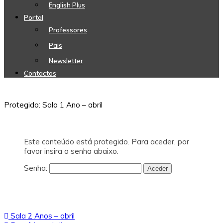
English Plus
Portal
Professores
Pais
Newsletter
Contactos
Protegido: Sala 1 Ano – abril
Este conteúdo está protegido. Para aceder, por
favor insira a senha abaixo.
Senha:
Navegação
Sala 2 Anos – abril