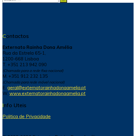
for:
Contactos
Externato Rainha Dona Amélia
Rua da Estrela 65-1,
1200-668 Lisboa
T. +351 213 942 090
(Chamada para a rede fixa nacional)
M. +351 912 232 135
(Chamada para rede móvel nacional)
E.
geral@externatorainhadonaamelia.pt
W.
www.externatorainhadonaamelia.pt
Info Uteis
Politica de Privacidade