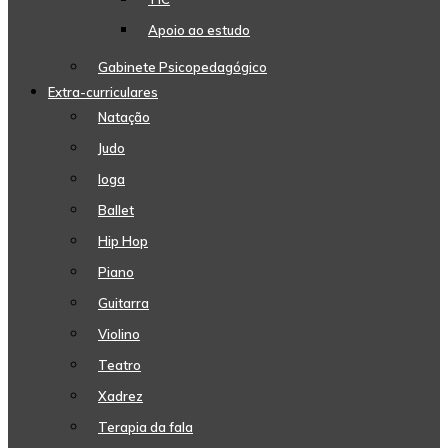
Apoio ao estudo
Gabinete Psicopedagógico
Extra-curriculares
Natação
Judo
Ioga
Ballet
Hip Hop
Piano
Guitarra
Violino
Teatro
Xadrez
Terapia da fala