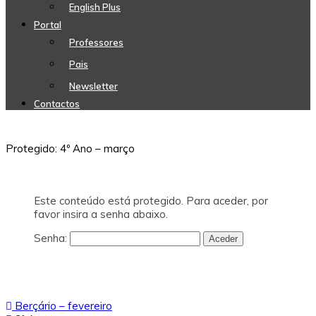
English Plus
Portal
Professores
Pais
Newsletter
Contactos
Protegido: 4º Ano – março
Este conteúdo está protegido. Para aceder, por
favor insira a senha abaixo.
Senha:
Navegação
Berçário – fevereiro