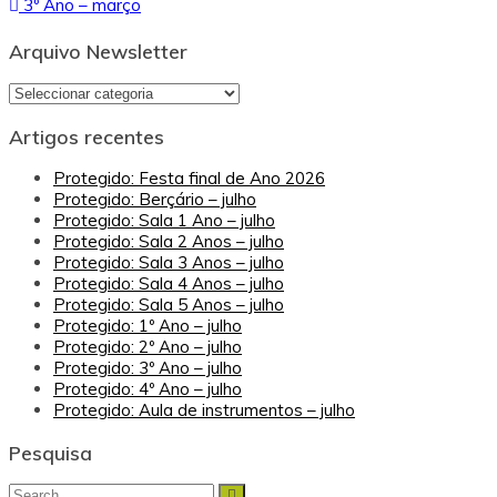
3º Ano – março
de
artigos
Arquivo Newsletter
Arquivo
Newsletter
Artigos recentes
Protegido: Festa final de Ano 2026
Protegido: Berçário – julho
Protegido: Sala 1 Ano – julho
Protegido: Sala 2 Anos – julho
Protegido: Sala 3 Anos – julho
Protegido: Sala 4 Anos – julho
Protegido: Sala 5 Anos – julho
Protegido: 1º Ano – julho
Protegido: 2º Ano – julho
Protegido: 3º Ano – julho
Protegido: 4º Ano – julho
Protegido: Aula de instrumentos – julho
Pesquisa
Search
Search