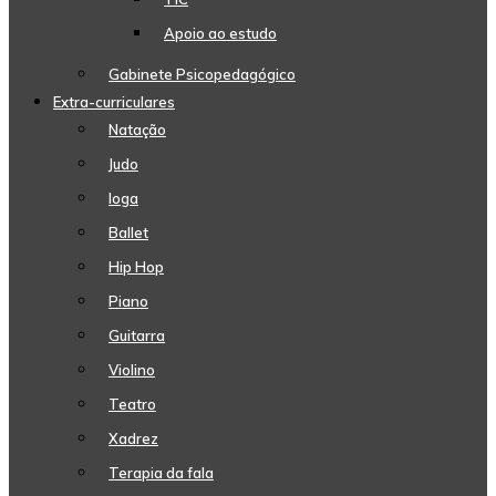
Apoio ao estudo
Gabinete Psicopedagógico
Extra-curriculares
Natação
Judo
Ioga
Ballet
Hip Hop
Piano
Guitarra
Violino
Teatro
Xadrez
Terapia da fala