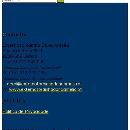
for:
Contactos
Externato Rainha Dona Amélia
Rua da Estrela 65-1,
1200-668 Lisboa
T. +351 213 942 090
(Chamada para a rede fixa nacional)
M. +351 912 232 135
(Chamada para rede móvel nacional)
E.
geral@externatorainhadonaamelia.pt
W.
www.externatorainhadonaamelia.pt
Info Uteis
Politica de Privacidade