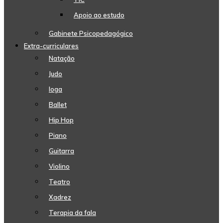
Apoio ao estudo
Gabinete Psicopedagógico
Extra-curriculares
Natação
Judo
Ioga
Ballet
Hip Hop
Piano
Guitarra
Violino
Teatro
Xadrez
Terapia da fala