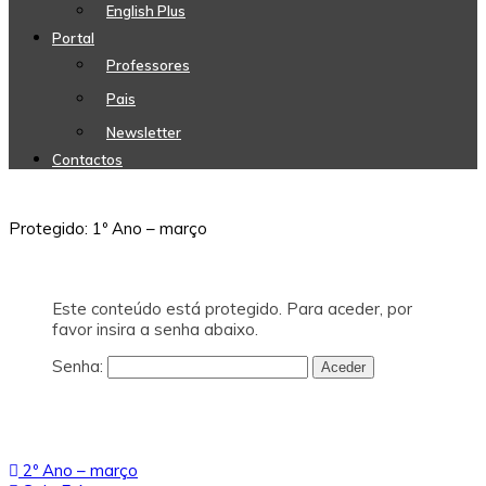
English Plus
Portal
Professores
Pais
Newsletter
Contactos
Protegido: 1º Ano – março
Este conteúdo está protegido. Para aceder, por
favor insira a senha abaixo.
Senha:
Navegação
2º Ano – março