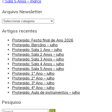
Sala 5 Anos – março
de
artigos
Arquivo Newsletter
Arquivo
Newsletter
Artigos recentes
Protegido: Festa final de Ano 2026
Protegido: Berçário – julho
Protegido: Sala 1 Ano – julho
Protegido: Sala 2 Anos – julho
Protegido: Sala 3 Anos – julho
Protegido: Sala 4 Anos – julho
Protegido: Sala 5 Anos – julho
Protegido: 1º Ano – julho
Protegido: 2º Ano – julho
Protegido: 3º Ano – julho
Protegido: 4º Ano – julho
Protegido: Aula de instrumentos – julho
Pesquisa
Search
Search