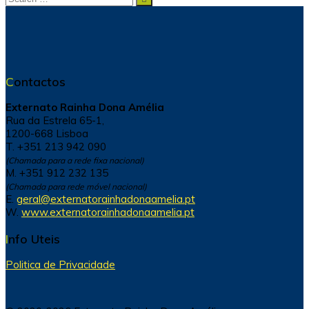
for:
Contactos
Externato Rainha Dona Amélia
Rua da Estrela 65-1,
1200-668 Lisboa
T. +351 213 942 090
(Chamada para a rede fixa nacional)
M. +351 912 232 135
(Chamada para rede móvel nacional)
E.
geral@externatorainhadonaamelia.pt
W.
www.externatorainhadonaamelia.pt
Info Uteis
Politica de Privacidade