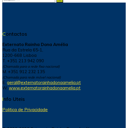
for:
Contactos
Externato Rainha Dona Amélia
Rua da Estrela 65-1,
1200-668 Lisboa
T. +351 213 942 090
(Chamada para a rede fixa nacional)
M. +351 912 232 135
(Chamada para rede móvel nacional)
E.
geral@externatorainhadonaamelia.pt
W.
www.externatorainhadonaamelia.pt
Info Uteis
Politica de Privacidade