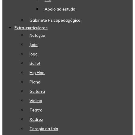
Apoio ao estudo
Gabinete Psicopedagógico
Extra-curriculares
Natação
Judo
Ioga
Ballet
Hip Hop
Piano
Guitarra
Violino
Teatro
Xadrez
Terapia da fala