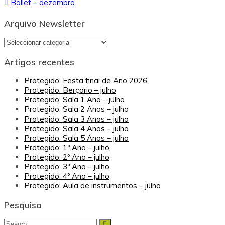
Ballet – dezembro
de
artigos
Arquivo Newsletter
Arquivo
Newsletter
Artigos recentes
Protegido: Festa final de Ano 2026
Protegido: Berçário – julho
Protegido: Sala 1 Ano – julho
Protegido: Sala 2 Anos – julho
Protegido: Sala 3 Anos – julho
Protegido: Sala 4 Anos – julho
Protegido: Sala 5 Anos – julho
Protegido: 1º Ano – julho
Protegido: 2º Ano – julho
Protegido: 3º Ano – julho
Protegido: 4º Ano – julho
Protegido: Aula de instrumentos – julho
Pesquisa
Search
Search