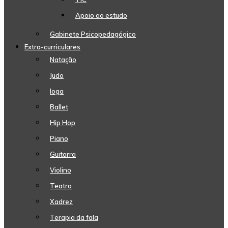
Apoio ao estudo
Gabinete Psicopedagógico
Extra-curriculares
Natação
Judo
Ioga
Ballet
Hip Hop
Piano
Guitarra
Violino
Teatro
Xadrez
Terapia da fala