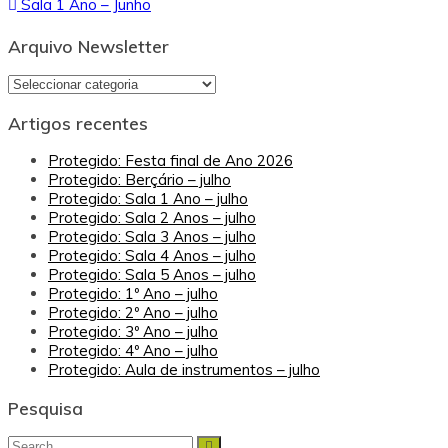
Sala 1 Ano – Junho
de
artigos
Arquivo Newsletter
Arquivo
Newsletter
Artigos recentes
Protegido: Festa final de Ano 2026
Protegido: Berçário – julho
Protegido: Sala 1 Ano – julho
Protegido: Sala 2 Anos – julho
Protegido: Sala 3 Anos – julho
Protegido: Sala 4 Anos – julho
Protegido: Sala 5 Anos – julho
Protegido: 1º Ano – julho
Protegido: 2º Ano – julho
Protegido: 3º Ano – julho
Protegido: 4º Ano – julho
Protegido: Aula de instrumentos – julho
Pesquisa
Search
Search