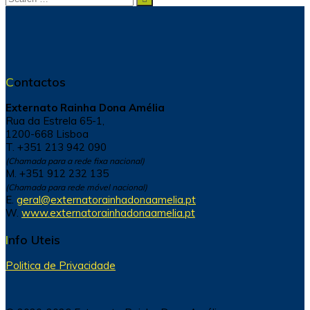
for:
Contactos
Externato Rainha Dona Amélia
Rua da Estrela 65-1,
1200-668 Lisboa
T. +351 213 942 090
(Chamada para a rede fixa nacional)
M. +351 912 232 135
(Chamada para rede móvel nacional)
E.
geral@externatorainhadonaamelia.pt
W.
www.externatorainhadonaamelia.pt
Info Uteis
Politica de Privacidade