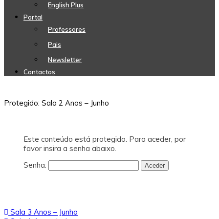
English Plus
Portal
Professores
Pais
Newsletter
Contactos
Protegido: Sala 2 Anos – Junho
Este conteúdo está protegido. Para aceder, por
favor insira a senha abaixo.
Senha:
Navegação
Sala 3 Anos – Junho