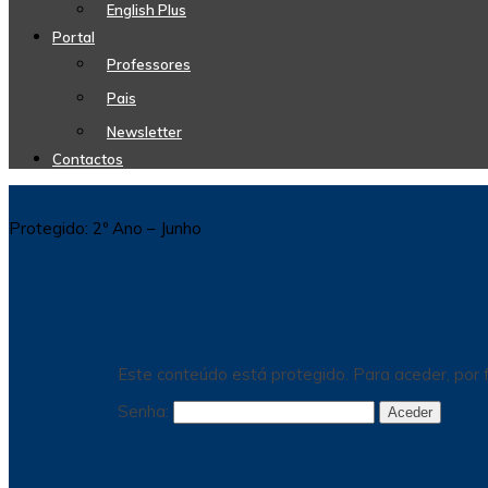
English Plus
Portal
Professores
Pais
Newsletter
Contactos
Protegido: 2º Ano – Junho
Este conteúdo está protegido. Para aceder, por f
Senha: