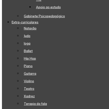
Apoio ao estudo
Gabinete Psicopedagógico
Extra-curriculares
Natação
Judo
Ioga
Ballet
Hip Hop
Piano
Guitarra
Violino
Teatro
Xadrez
Terapia da fala