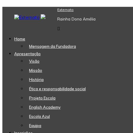
Skip
Externato
to
Rainha Dona Amélia
content
Home
Mensagem da Fundadora
Apresentação
Visão
Missão
História
Ética e responsabilidade social
Projeto Escola
English Academy
Escola Azul
Equipa