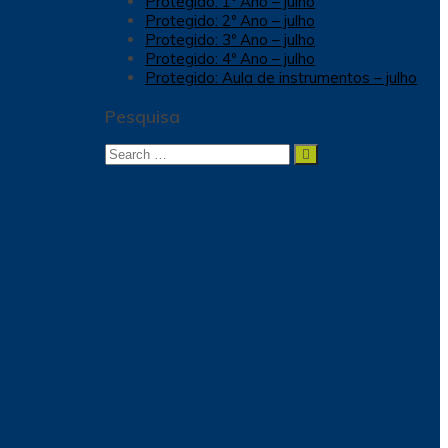
Protegido: 1º Ano – julho
Protegido: 2º Ano – julho
Protegido: 3º Ano – julho
Protegido: 4º Ano – julho
Protegido: Aula de instrumentos – julho
Pesquisa
Search
Search
for: