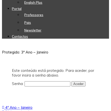
English Plus
Portal
Professores
Pais
Newsletter
Contactos
Protegido: 3º Ano – Janeiro
Este conteúdo está protegido. Para aceder, por
favor insira a senha abaixo.
Senha:
Navegação
4º Ano – Janeiro