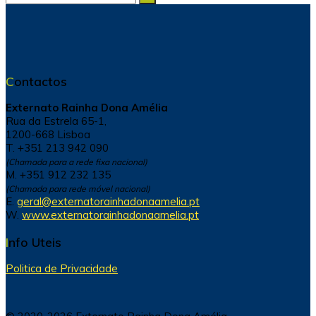
for:
Contactos
Externato Rainha Dona Amélia
Rua da Estrela 65-1,
1200-668 Lisboa
T. +351 213 942 090
(Chamada para a rede fixa nacional)
M. +351 912 232 135
(Chamada para rede móvel nacional)
E.
geral@externatorainhadonaamelia.pt
W.
www.externatorainhadonaamelia.pt
Info Uteis
Politica de Privacidade