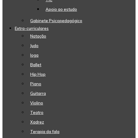
Apoio ao estudo
Gabinete Psicopedagógico
Extra-curriculares
Natação
Judo
Ioga
Ballet
Hip Hop
Piano
Guitarra
Violino
Teatro
Xadrez
Terapia da fala