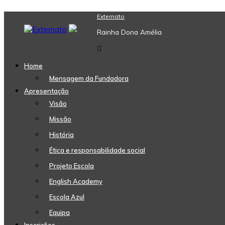
Skip
Externato
to
Rainha Dona Amélia
content
Home
Mensagem da Fundadora
Apresentação
Visão
Missão
História
Ética e responsabilidade social
Projeto Escola
English Academy
Escola Azul
Equipa