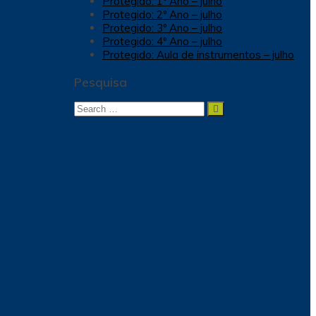
Protegido: 1º Ano – julho
Protegido: 2º Ano – julho
Protegido: 3º Ano – julho
Protegido: 4º Ano – julho
Protegido: Aula de instrumentos – julho
Pesquisa
Search
Search
for: