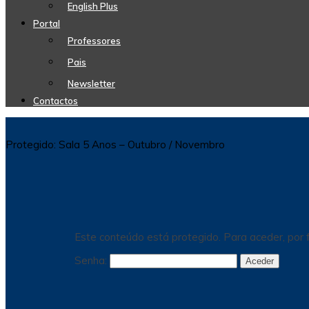
English Plus
Portal
Professores
Pais
Newsletter
Contactos
Protegido: Sala 5 Anos – Outubro / Novembro
Este conteúdo está protegido. Para aceder, por f
Senha: