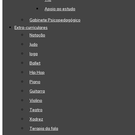
Apoio ao estudo
Gabinete Psicopedagógico
Extra-curriculares
Natação
Judo
Ioga
Ballet
Hip Hop
Piano
Guitarra
Violino
Teatro
Xadrez
Terapia da fala