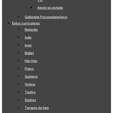
Apoio ao estudo
Gabinete Psicopedagógico
Extra-curriculares
Natação
Judo
Ioga
Ballet
Hip Hop
Piano
Guitarra
Violino
Teatro
Xadrez
Terapia da fala