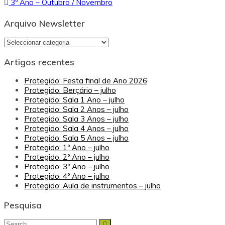
3º Ano – Outubro / Novembro
de
artigos
Arquivo Newsletter
Arquivo
Newsletter
Artigos recentes
Protegido: Festa final de Ano 2026
Protegido: Berçário – julho
Protegido: Sala 1 Ano – julho
Protegido: Sala 2 Anos – julho
Protegido: Sala 3 Anos – julho
Protegido: Sala 4 Anos – julho
Protegido: Sala 5 Anos – julho
Protegido: 1º Ano – julho
Protegido: 2º Ano – julho
Protegido: 3º Ano – julho
Protegido: 4º Ano – julho
Protegido: Aula de instrumentos – julho
Pesquisa
Search
Search