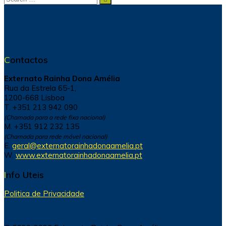
for:
Contactos
Externato Rainha Dona Amélia
Rua da Estrela 65-1,
1200-668 Lisboa
T. +351 213 942 090
(Chamada para a rede fixa nacional)
M. +351 912 232 135
(Chamada para rede móvel nacional)
E.
geral@externatorainhadonaamelia.pt
W.
www.externatorainhadonaamelia.pt
Info Uteis
Politica de Privacidade