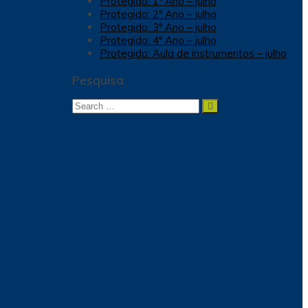
Protegido: 1º Ano – julho
Protegido: 2º Ano – julho
Protegido: 3º Ano – julho
Protegido: 4º Ano – julho
Protegido: Aula de instrumentos – julho
Pesquisa
Search
Search
for: