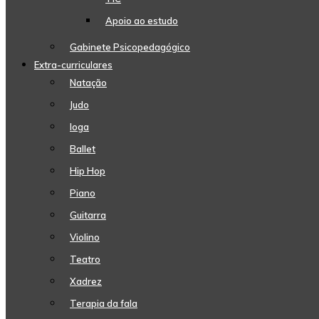
Apoio ao estudo
Gabinete Psicopedagógico
Extra-curriculares
Natação
Judo
Ioga
Ballet
Hip Hop
Piano
Guitarra
Violino
Teatro
Xadrez
Terapia da fala