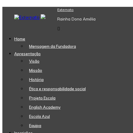
Skip
Externato
to
Rainha Dona Amélia
content
Home
Mensagem da Fundadora
Apresentação
Visão
Missão
História
Ética e responsabilidade social
Projeto Escola
English Academy
Escola Azul
Equipa