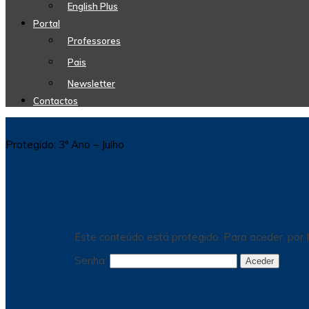
English Plus
Portal
Professores
Pais
Newsletter
Contactos
Protegido: 3º Ano – Julho
Este conteúdo está protegido. Para aceder, por f
Senha: