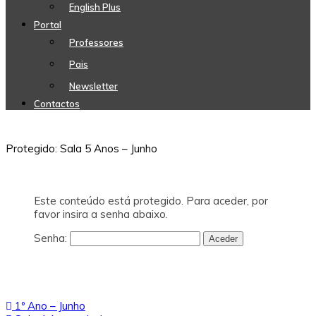
English Plus
Portal
Professores
Pais
Newsletter
Contactos
Protegido: Sala 5 Anos – Junho
Este conteúdo está protegido. Para aceder, por
favor insira a senha abaixo.
Senha:
Navegação
1º Ano – Junho