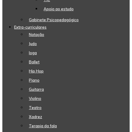
Apoio ao estudo
Gabinete Psicopedagógico
Extra-curriculares
Natação
Judo
Ioga
Ballet
Hip Hop
Piano
Guitarra
Violino
Teatro
Xadrez
Terapia da fala