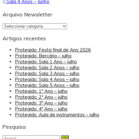
Sala 4 Anos – Junho
de
artigos
Arquivo Newsletter
Arquivo
Newsletter
Artigos recentes
Protegido: Festa final de Ano 2026
Protegido: Berçário – julho
Protegido: Sala 1 Ano – julho
Protegido: Sala 2 Anos – julho
Protegido: Sala 3 Anos – julho
Protegido: Sala 4 Anos – julho
Protegido: Sala 5 Anos – julho
Protegido: 1º Ano – julho
Protegido: 2º Ano – julho
Protegido: 3º Ano – julho
Protegido: 4º Ano – julho
Protegido: Aula de instrumentos – julho
Pesquisa
Search
Search