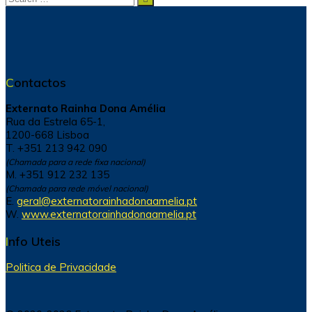
for:
Contactos
Externato Rainha Dona Amélia
Rua da Estrela 65-1,
1200-668 Lisboa
T. +351 213 942 090
(Chamada para a rede fixa nacional)
M. +351 912 232 135
(Chamada para rede móvel nacional)
E.
geral@externatorainhadonaamelia.pt
W.
www.externatorainhadonaamelia.pt
Info Uteis
Politica de Privacidade