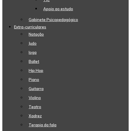
Apoio ao estudo
Gabinete Psicopedagógico
Extra-curriculares
Natação
Judo
Ioga
Ballet
Hip Hop
Piano
Guitarra
Violino
Teatro
Xadrez
Terapia da fala