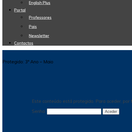
English Plus
Portal
Professores
Pais
Newsletter
Contactos
Protegido: 3º Ano – Maio
Este conteúdo está protegido. Para aceder, por f
Senha: