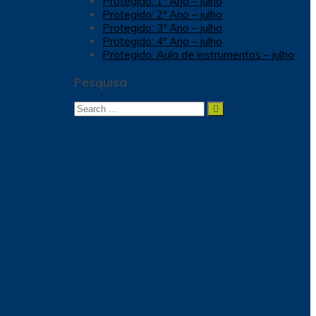
Protegido: 1º Ano – julho
Protegido: 2º Ano – julho
Protegido: 3º Ano – julho
Protegido: 4º Ano – julho
Protegido: Aula de instrumentos – julho
Pesquisa
Search
Search
for: