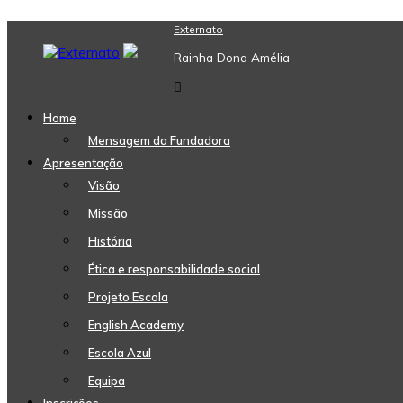
Skip
Externato
to
Rainha Dona Amélia
content
Home
Mensagem da Fundadora
Apresentação
Visão
Missão
História
Ética e responsabilidade social
Projeto Escola
English Academy
Escola Azul
Equipa