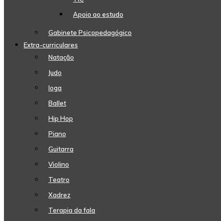
Apoio ao estudo
Gabinete Psicopedagógico
Extra-curriculares
Natação
Judo
Ioga
Ballet
Hip Hop
Piano
Guitarra
Violino
Teatro
Xadrez
Terapia da fala