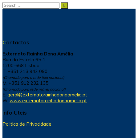
Search
Search
for:
Contactos
Externato Rainha Dona Amélia
Rua da Estrela 65-1,
1200-668 Lisboa
T. +351 213 942 090
(Chamada para a rede fixa nacional)
M. +351 912 232 135
(Chamada para rede móvel nacional)
E.
geral@externatorainhadonaamelia.pt
W.
www.externatorainhadonaamelia.pt
Info Uteis
Politica de Privacidade