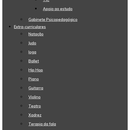
Apoio ao estudo
Gabinete Psicopedagógico
Extra-curriculares
Natação
Judo
Ioga
Ballet
Hip Hop
Piano
Guitarra
Violino
Teatro
Xadrez
Terapia da fala