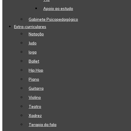
Apoio ao estudo
Gabinete Psicopedagógico
Extra-curriculares
Natação
Judo
Ioga
Ballet
Hip Hop
Piano
Guitarra
Violino
Teatro
Xadrez
Terapia da fala