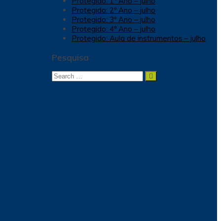
Protegido: 1º Ano – julho
Protegido: 2º Ano – julho
Protegido: 3º Ano – julho
Protegido: 4º Ano – julho
Protegido: Aula de instrumentos – julho
Pesquisa
Search
Search
for: