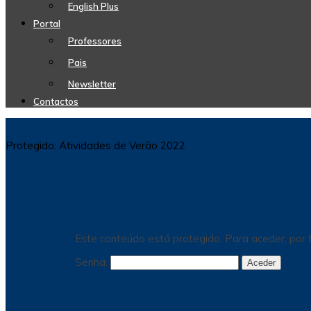
English Plus
Portal
Professores
Pais
Newsletter
Contactos
Protegido: Atividades de Verão 2022
Este conteúdo está protegido. Para aceder, por f
Senha: