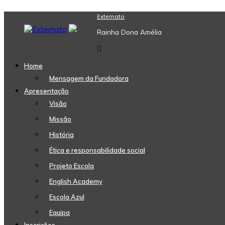
Skip
Externato
to
Rainha Dona Amélia
content
Home
Mensagem da Fundadora
Apresentação
Visão
Missão
História
Ética e responsabilidade social
Projeto Escola
English Academy
Escola Azul
Equipa