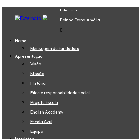
Skip
Externato
to
Rainha Dona Amélia
content
Home
Mensagem da Fundadora
Apresentação
Visão
Missão
História
Ética e responsabilidade social
Projeto Escola
English Academy
Escola Azul
Equipa