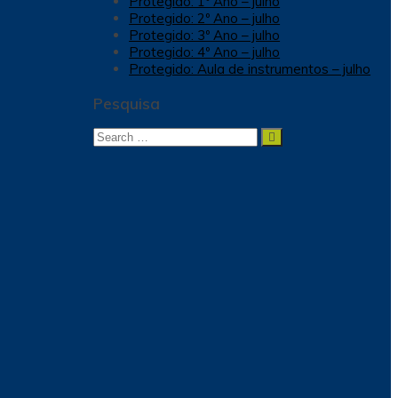
Protegido: 1º Ano – julho
Protegido: 2º Ano – julho
Protegido: 3º Ano – julho
Protegido: 4º Ano – julho
Protegido: Aula de instrumentos – julho
Pesquisa
Search
Search
for: