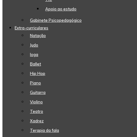
Apoio ao estudo
Gabinete Psicopedagógico
Extra-curriculares
Natação
Judo
Ioga
Ballet
Hip Hop
Piano
Guitarra
Violino
Teatro
Xadrez
Terapia da fala