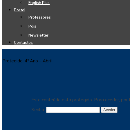
English Plus
Portal
Professores
Pais
Newsletter
Contactos
Protegido: 4º Ano – Abril
Este conteúdo está protegido. Para aceder, por f
Senha: